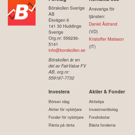
Börskollen Sverige
Ansvariga för
AB
tjänsten:
Ekvägen 6
Daniel Åstrand
141 30 Huddinge
(VD)
Sverige
Org.nr: 559236-
Kristoffer Matsson
5141
(IT)
info@borskollen.se
Börskollen är en
del av FairValue FV
AB, org.nr:
559187-7732
Investera
Aktier & Fonder
Börsen idag
Aktietips
Aktier för nybörjare
Investmentbolag
Fonder för nybörjare
Fondrobotar
Ränta på ränta
Bästa fonderna