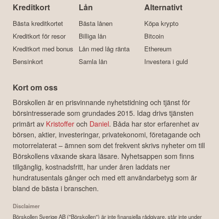
Kreditkort
Lån
Alternativt
Bästa kreditkortet
Bästa lånen
Köpa krypto
Kreditkort för resor
Billiga lån
Bitcoin
Kreditkort med bonus
Lån med låg ränta
Ethereum
Bensinkort
Samla lån
Investera i guld
Kort om oss
Börskollen är en prisvinnande nyhetstidning och tjänst för
börsintresserade som grundades 2015. Idag drivs tjänsten
primärt av
Kristoffer
och
Daniel
. Båda har stor erfarenhet av
börsen, aktier, investeringar, privatekonomi, företagande och
motorrelaterat – ämnen som det frekvent skrivs nyheter om till
Börskollens växande skara läsare. Nyhetsappen som finns
tillgänglig, kostnadsfritt, har under åren laddats ner
hundratusentals gånger och med ett användarbetyg som är
bland de bästa i branschen.
Disclaimer
Börskollen Sverige AB ("Börskollen") är inte finansiella rådgivare, står inte under