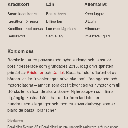
Kreditkort
Lån
Alternativt
Bästa kreditkortet
Bästa lånen
Köpa krypto
Kreditkort för resor
Billiga lån
Bitcoin
Kreditkort med bonus
Lån med låg ränta
Ethereum
Bensinkort
Samla lån
Investera i guld
Kort om oss
Börskollen är en prisvinnande nyhetstidning och tjänst för
börsintresserade som grundades 2015. Idag drivs tjänsten
primärt av
Kristoffer
och
Daniel
. Båda har stor erfarenhet av
börsen, aktier, investeringar, privatekonomi, företagande och
motorrelaterat – ämnen som det frekvent skrivs nyheter om till
Börskollens växande skara läsare. Nyhetsappen som finns
tillgänglig, kostnadsfritt, har under åren laddats ner
hundratusentals gånger och med ett användarbetyg som är
bland de bästa i branschen.
Disclaimer
Börskollen Sverige AB ("Börskollen") är inte finansiella rådgivare, står inte under