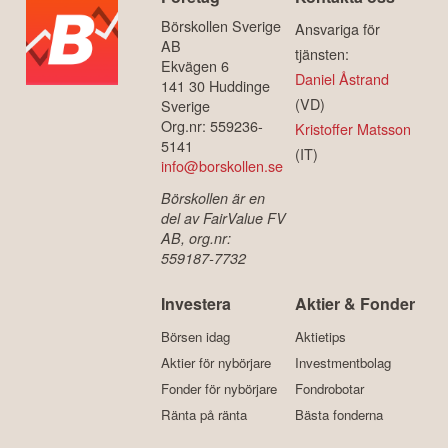
Börskollen Sverige
Ansvariga för
AB
tjänsten:
Ekvägen 6
Daniel Åstrand
141 30 Huddinge
(VD)
Sverige
Org.nr: 559236-
Kristoffer Matsson
5141
(IT)
info@borskollen.se
Börskollen är en
del av FairValue FV
AB, org.nr:
559187-7732
Investera
Aktier & Fonder
Börsen idag
Aktietips
Aktier för nybörjare
Investmentbolag
Fonder för nybörjare
Fondrobotar
Ränta på ränta
Bästa fonderna