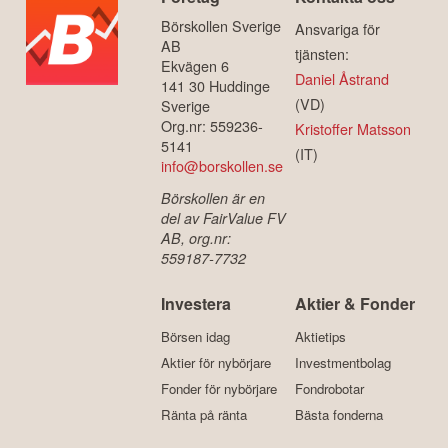
Börskollen Sverige
Ansvariga för
AB
tjänsten:
Ekvägen 6
Daniel Åstrand
141 30 Huddinge
(VD)
Sverige
Org.nr: 559236-
Kristoffer Matsson
5141
(IT)
info@borskollen.se
Börskollen är en
del av FairValue FV
AB, org.nr:
559187-7732
Investera
Aktier & Fonder
Börsen idag
Aktietips
Aktier för nybörjare
Investmentbolag
Fonder för nybörjare
Fondrobotar
Ränta på ränta
Bästa fonderna