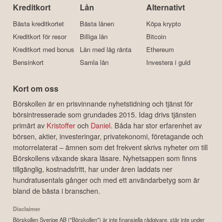
Kreditkort
Lån
Alternativt
Bästa kreditkortet
Bästa lånen
Köpa krypto
Kreditkort för resor
Billiga lån
Bitcoin
Kreditkort med bonus
Lån med låg ränta
Ethereum
Bensinkort
Samla lån
Investera i guld
Kort om oss
Börskollen är en prisvinnande nyhetstidning och tjänst för
börsintresserade som grundades 2015. Idag drivs tjänsten
primärt av
Kristoffer
och
Daniel
. Båda har stor erfarenhet av
börsen, aktier, investeringar, privatekonomi, företagande och
motorrelaterat – ämnen som det frekvent skrivs nyheter om till
Börskollens växande skara läsare. Nyhetsappen som finns
tillgänglig, kostnadsfritt, har under åren laddats ner
hundratusentals gånger och med ett användarbetyg som är
bland de bästa i branschen.
Disclaimer
Börskollen Sverige AB ("Börskollen") är inte finansiella rådgivare, står inte under