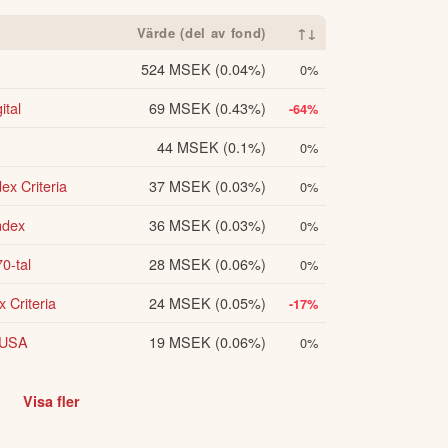
Värde (del av fond)
↑↓
524 MSEK
(0.04%)
0%
ital
69 MSEK
(0.43%)
-64%
44 MSEK
(0.1%)
0%
ex Criteria
37 MSEK
(0.03%)
0%
ndex
36 MSEK
(0.03%)
0%
0-tal
28 MSEK
(0.06%)
0%
 Criteria
24 MSEK
(0.05%)
-17%
 USA
19 MSEK
(0.06%)
0%
Visa fler