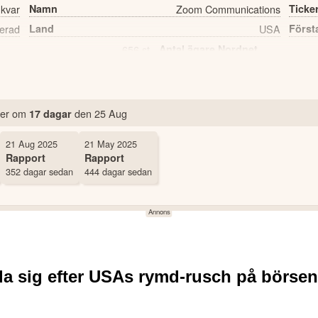
 kvar
Namn
Zoom Communications
Ticke
erad
Land
USA
Först
656 st
Antal ägare Nordnet
mer
om
den
25 Aug
17 dagar
21 Aug 2025
21 May 2025
Rapport
Rapport
352 dagar sedan
444 dagar sedan