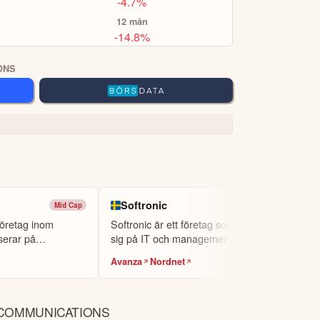
-4.7%
12 mån
-14.8%
ONS
Softronic
Mid Cap
Small Cap
företag inom
Softronic är ett företag som specialiserar
serar på
sig på IT och management.
Avanza
Nordnet
COMMUNICATIONS