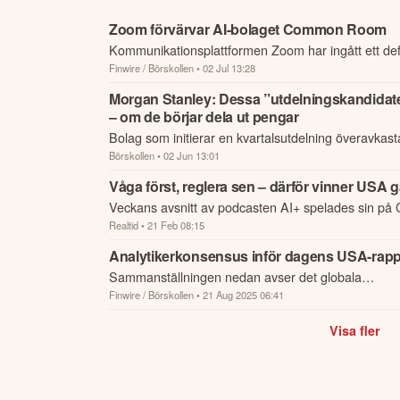
Zoom förvärvar AI-bolaget Common Room
Kommunikationsplattformen Zoom har ingått ett defin
Finwire / Börskollen
• 02 Jul 13:28
förvärva Common Room, vars AI-plattform samlar 
köpsignale...
Morgan Stanley: Dessa ”utdelningskandidate
– om de börjar dela ut pengar
Bolag som initierar en kvartalsutdelning överavkas
Börskollen
• 02 Jun 13:01
genomsnitt tio procentenheter under det första året
Våga först, reglera sen – därför vinner USA
Veckans avsnitt av podcasten AI+ spelades sin p
Realtid
• 21 Feb 08:15
Analytikerkonsensus inför dagens USA-rapp
Sammanställningen nedan avser det globala
Finwire / Börskollen
• 21 Aug 2025 06:41
börsinformationsföretaget Factsets analytikerkonse
amerikanska bolag som senare i dag lämn...
Visa fler