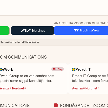
ANALYSERA ZOOM COMMUNICATI
ler reklam eller affiliatelänkar.
OOM COMMUNICATIONS
eWork
Proact IT
Mid Cap
Ework Group är en verksamhet som
Proact IT Group är ett 
specialiserar sig på konsulttjänster.
tekniksektorn som foku
molntjänster ...
Avanza
Nordnet
Avanza
Nordnet
MUNICATIONS
FONDÄGANDE I ZOOM 