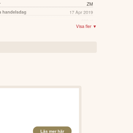
r
ZM
a handelsdag
17 Apr 2019
609 st
Visa fler ▼