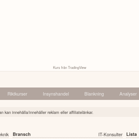
Kurs från TradingView
Riktkurser
Insynshandel
Blankning
Analyser
n kan innehålla/innehåller reklam eller affiliatelänkar.
eknik
Bransch
IT-Konsulter
Lista