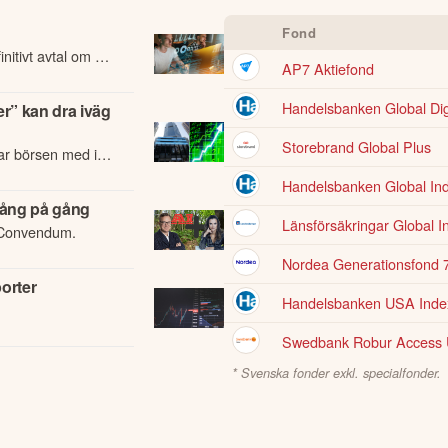
Fond
itivt avtal om att
AP7 Aktiefond
kunddata och
Handelsbanken Global Dig
r” kan dra iväg
Storebrand Global Plus
tar börsen med i
.
Handelsbanken Global Ind
 gång på gång
Länsförsäkringar Global I
å Convendum.
Nordea Generationsfond 7
orter
Handelsbanken USA Index
nsus för
Swedbank Robur Access
* Svenska fonder exkl. specialfonder.