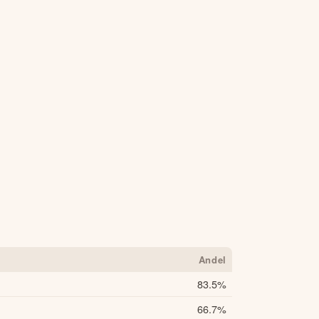
Andel
83.5
%
66.7
%