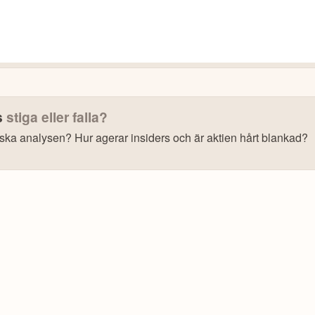
s
stiga eller falla?
iska analysen? Hur agerar insiders och är aktien hårt blankad?
s: Få upp till 500 USD i tillgångar när du öppnar konto –
se erbjudan
10 000+ olika marknader samlade – aktier, ETF:er &
CopyTrader™ –
kopiera portföljen för toppinveste
För- & efterhandel på utvalda börser – ligg steget fö
– över 100 olika att välja på
Handla riktig krypto
.2
av 5
Bonus: Upp till
på oinvesterat kap
3,55 % årlig ränta
Trustpilot