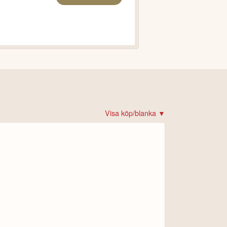
Visa köp/blanka ▼
det!
 krypto
rare
re
ital