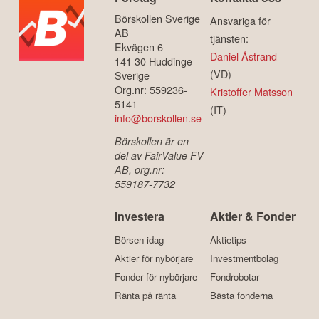
Börskollen Sverige
Ansvariga för
AB
tjänsten:
Ekvägen 6
Daniel Åstrand
141 30 Huddinge
(VD)
Sverige
Org.nr: 559236-
Kristoffer Matsson
5141
(IT)
info@borskollen.se
Börskollen är en
del av FairValue FV
AB, org.nr:
559187-7732
Investera
Aktier & Fonder
Börsen idag
Aktietips
Aktier för nybörjare
Investmentbolag
Fonder för nybörjare
Fondrobotar
Ränta på ränta
Bästa fonderna