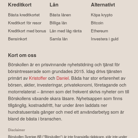
Kreditkort
Lån
Alternativt
Bästa kreditkortet
Bästa lånen
Köpa krypto
Kreditkort för resor
Billiga lån
Bitcoin
Kreditkort med bonus
Lån med låg ränta
Ethereum
Bensinkort
Samla lån
Investera i guld
Kort om oss
Börskollen är en prisvinnande nyhetstidning och tjänst för
börsintresserade som grundades 2015. Idag drivs tjänsten
primärt av
Kristoffer
och
Daniel
. Båda har stor erfarenhet av
börsen, aktier, investeringar, privatekonomi, företagande och
motorrelaterat – ämnen som det frekvent skrivs nyheter om till
Börskollens växande skara läsare. Nyhetsappen som finns
tillgänglig, kostnadsfritt, har under åren laddats ner
hundratusentals gånger och med ett användarbetyg som är
bland de bästa i branschen.
Disclaimer
Börskollen Sverige AB ("Börskollen") är inte finansiella rådgivare, står inte under