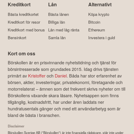
Kreditkort
Lån
Alternativt
Bästa kreditkortet
Bästa lånen
Köpa krypto
Kreditkort för resor
Billiga lån
Bitcoin
Kreditkort med bonus
Lån med låg ränta
Ethereum
Bensinkort
Samla lån
Investera i guld
Kort om oss
Börskollen är en prisvinnande nyhetstidning och tjänst för
börsintresserade som grundades 2015. Idag drivs tjänsten
primärt av
Kristoffer
och
Daniel
. Båda har stor erfarenhet av
börsen, aktier, investeringar, privatekonomi, företagande och
motorrelaterat – ämnen som det frekvent skrivs nyheter om till
Börskollens växande skara läsare. Nyhetsappen som finns
tillgänglig, kostnadsfritt, har under åren laddats ner
hundratusentals gånger och med ett användarbetyg som är
bland de bästa i branschen.
Disclaimer
Börskollen Sverige AB ("Börskollen") är inte finansiella rådgivare, står inte under