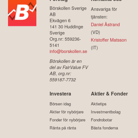
Börskollen Sverige
Ansvariga för
AB
tjänsten:
Ekvägen 6
Daniel Åstrand
141 30 Huddinge
(VD)
Sverige
Org.nr: 559236-
Kristoffer Matsson
5141
(IT)
info@borskollen.se
Börskollen är en
del av FairValue FV
AB, org.nr:
559187-7732
Investera
Aktier & Fonder
Börsen idag
Aktietips
Aktier för nybörjare
Investmentbolag
Fonder för nybörjare
Fondrobotar
Ränta på ränta
Bästa fonderna