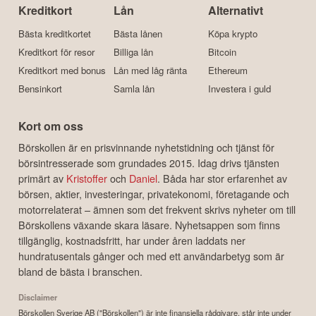
Kreditkort
Lån
Alternativt
Bästa kreditkortet
Bästa lånen
Köpa krypto
Kreditkort för resor
Billiga lån
Bitcoin
Kreditkort med bonus
Lån med låg ränta
Ethereum
Bensinkort
Samla lån
Investera i guld
Kort om oss
Börskollen är en prisvinnande nyhetstidning och tjänst för
börsintresserade som grundades 2015. Idag drivs tjänsten
primärt av
Kristoffer
och
Daniel
. Båda har stor erfarenhet av
börsen, aktier, investeringar, privatekonomi, företagande och
motorrelaterat – ämnen som det frekvent skrivs nyheter om till
Börskollens växande skara läsare. Nyhetsappen som finns
tillgänglig, kostnadsfritt, har under åren laddats ner
hundratusentals gånger och med ett användarbetyg som är
bland de bästa i branschen.
Disclaimer
Börskollen Sverige AB ("Börskollen") är inte finansiella rådgivare, står inte under