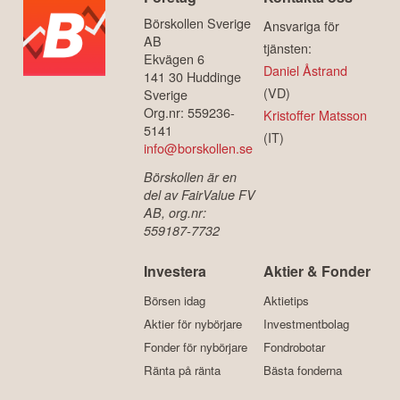
Börskollen Sverige
Ansvariga för
AB
tjänsten:
Ekvägen 6
Daniel Åstrand
141 30 Huddinge
(VD)
Sverige
Org.nr: 559236-
Kristoffer Matsson
5141
(IT)
info@borskollen.se
Börskollen är en
del av FairValue FV
AB, org.nr:
559187-7732
Investera
Aktier & Fonder
Börsen idag
Aktietips
Aktier för nybörjare
Investmentbolag
Fonder för nybörjare
Fondrobotar
Ränta på ränta
Bästa fonderna