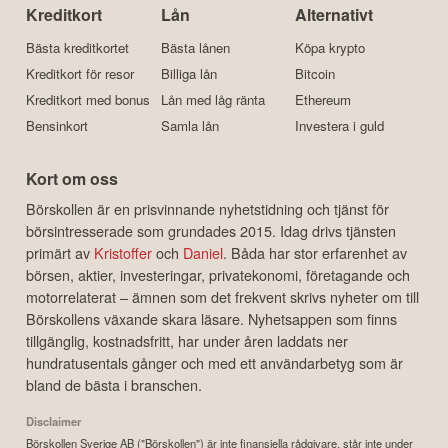
Kreditkort
Lån
Alternativt
Bästa kreditkortet
Bästa lånen
Köpa krypto
Kreditkort för resor
Billiga lån
Bitcoin
Kreditkort med bonus
Lån med låg ränta
Ethereum
Bensinkort
Samla lån
Investera i guld
Kort om oss
Börskollen är en prisvinnande nyhetstidning och tjänst för
börsintresserade som grundades 2015. Idag drivs tjänsten
primärt av
Kristoffer
och
Daniel
. Båda har stor erfarenhet av
börsen, aktier, investeringar, privatekonomi, företagande och
motorrelaterat – ämnen som det frekvent skrivs nyheter om till
Börskollens växande skara läsare. Nyhetsappen som finns
tillgänglig, kostnadsfritt, har under åren laddats ner
hundratusentals gånger och med ett användarbetyg som är
bland de bästa i branschen.
Disclaimer
Börskollen Sverige AB ("Börskollen") är inte finansiella rådgivare, står inte under