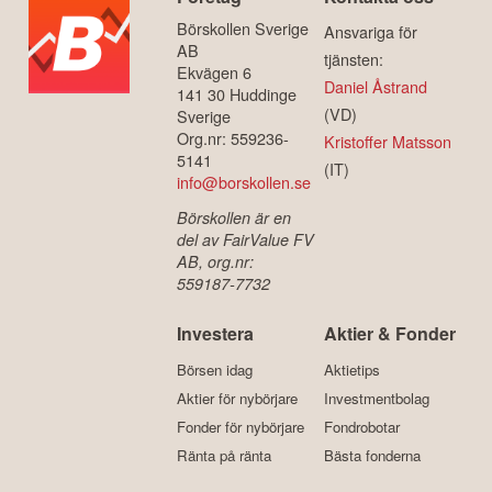
Börskollen Sverige
Ansvariga för
AB
tjänsten:
Ekvägen 6
Daniel Åstrand
141 30 Huddinge
(VD)
Sverige
Org.nr: 559236-
Kristoffer Matsson
5141
(IT)
info@borskollen.se
Börskollen är en
del av FairValue FV
AB, org.nr:
559187-7732
Investera
Aktier & Fonder
Börsen idag
Aktietips
Aktier för nybörjare
Investmentbolag
Fonder för nybörjare
Fondrobotar
Ränta på ränta
Bästa fonderna