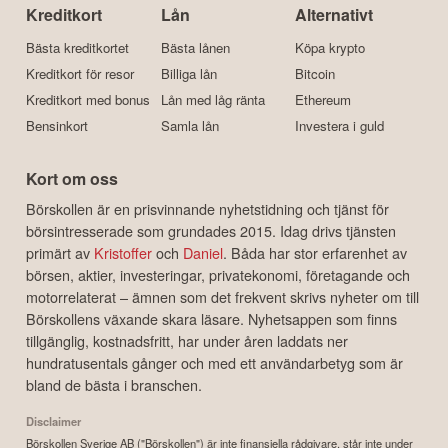
Kreditkort
Lån
Alternativt
Bästa kreditkortet
Bästa lånen
Köpa krypto
Kreditkort för resor
Billiga lån
Bitcoin
Kreditkort med bonus
Lån med låg ränta
Ethereum
Bensinkort
Samla lån
Investera i guld
Kort om oss
Börskollen är en prisvinnande nyhetstidning och tjänst för
börsintresserade som grundades 2015. Idag drivs tjänsten
primärt av
Kristoffer
och
Daniel
. Båda har stor erfarenhet av
börsen, aktier, investeringar, privatekonomi, företagande och
motorrelaterat – ämnen som det frekvent skrivs nyheter om till
Börskollens växande skara läsare. Nyhetsappen som finns
tillgänglig, kostnadsfritt, har under åren laddats ner
hundratusentals gånger och med ett användarbetyg som är
bland de bästa i branschen.
Disclaimer
Börskollen Sverige AB ("Börskollen") är inte finansiella rådgivare, står inte under