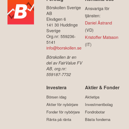
Börskollen Sverige
Ansvariga för
AB
tjänsten:
Ekvägen 6
Daniel Åstrand
141 30 Huddinge
(VD)
Sverige
Org.nr: 559236-
Kristoffer Matsson
5141
(IT)
info@borskollen.se
Börskollen är en
del av FairValue FV
AB, org.nr:
559187-7732
Investera
Aktier & Fonder
Börsen idag
Aktietips
Aktier för nybörjare
Investmentbolag
Fonder för nybörjare
Fondrobotar
Ränta på ränta
Bästa fonderna