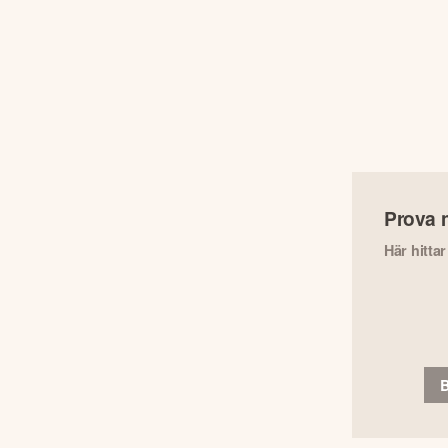
Prova 
Här hitta
B