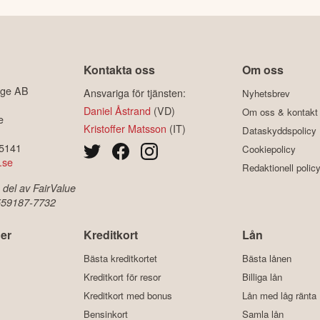
Kontakta oss
Om oss
ige AB
Ansvariga för tjänsten:
Nyhetsbrev
Daniel Åstrand
(VD)
Om oss & kontakt
e
Kristoffer Matsson
(IT)
Dataskyddspolicy
-5141
Cookiepolicy
.se
Redaktionell polic
 del av FairValue
 559187-7732
er
Kreditkort
Lån
Bästa kreditkortet
Bästa lånen
Kreditkort för resor
Billiga lån
Kreditkort med bonus
Lån med låg ränta
Bensinkort
Samla lån