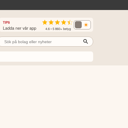
TIPS
Ladda ner vår app
4.6 • 5 860+ betyg