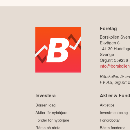
Företag
Börskollen Sver
Ekvägen 6
141 30 Hudding
Sverige
Org.nr: 559236
info@borskollen
Börskollen är en
FV AB, org.nr:
Investera
Aktier & Fond
Börsen idag
Aktietips
Aktier för nybörjare
Investmentbolag
Fonder för nybörjare
Fondrobotar
Ränta på ränta
Bästa fonderna