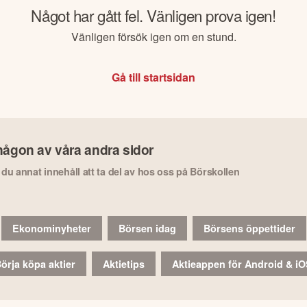
Något har gått fel. Vänligen prova igen!
Vänligen försök igen om en stund.
Gå till startsidan
någon av våra andra sidor
r du annat innehåll att ta del av hos oss på Börskollen
Ekonominyheter
Börsen idag
Börsens öppettider
örja köpa aktier
Aktietips
Aktieappen för Android & i