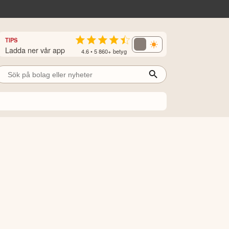
TIPS
Ladda ner vår app
4.6 • 5 860+ betyg