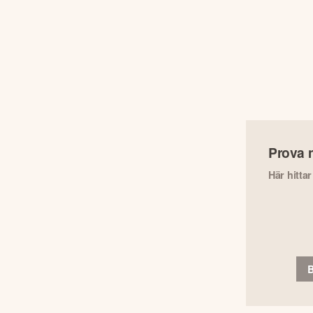
Prova 
Här hitta
B