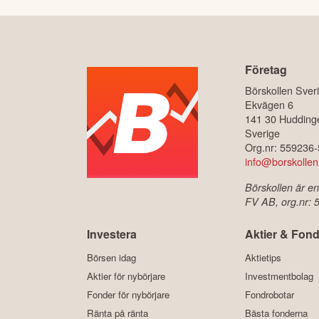
Företag
Börskollen Sver
Ekvägen 6
141 30 Hudding
Sverige
Org.nr: 559236
info@borskollen
Börskollen är en
FV AB, org.nr:
Investera
Aktier & Fond
Börsen idag
Aktietips
Aktier för nybörjare
Investmentbolag
Fonder för nybörjare
Fondrobotar
Ränta på ränta
Bästa fonderna