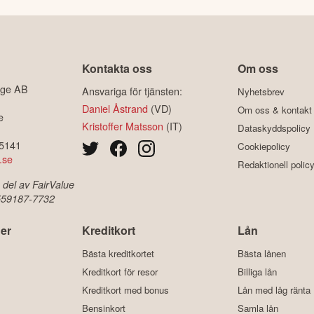
Kontakta oss
Om oss
ige AB
Ansvariga för tjänsten:
Nyhetsbrev
Daniel Åstrand
(VD)
Om oss & kontakt
e
Kristoffer Matsson
(IT)
Dataskyddspolicy
-5141
Cookiepolicy
.se
Redaktionell polic
 del av FairValue
 559187-7732
er
Kreditkort
Lån
Bästa kreditkortet
Bästa lånen
Kreditkort för resor
Billiga lån
Kreditkort med bonus
Lån med låg ränta
Bensinkort
Samla lån