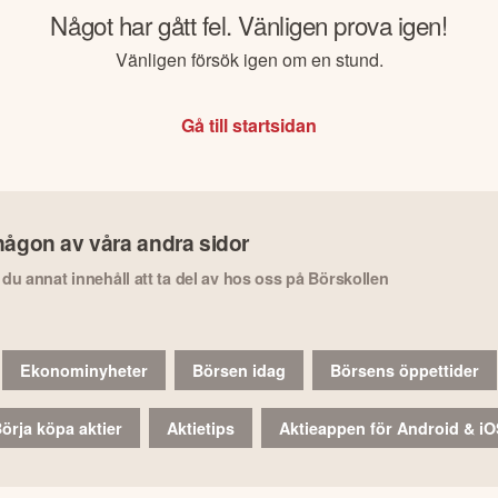
Något har gått fel. Vänligen prova igen!
Vänligen försök igen om en stund.
Gå till startsidan
någon av våra andra sidor
r du annat innehåll att ta del av hos oss på Börskollen
Ekonominyheter
Börsen idag
Börsens öppettider
örja köpa aktier
Aktietips
Aktieappen för Android & i