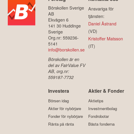
Börskollen Sverige
Ansvariga för
AB
tjänsten:
Ekvägen 6
Daniel Åstrand
141 30 Huddinge
(VD)
Sverige
Org.nr: 559236-
Kristoffer Matsson
5141
(IT)
info@borskollen.se
Börskollen är en
del av FairValue FV
AB, org.nr:
559187-7732
Investera
Aktier & Fonder
Börsen idag
Aktietips
Aktier för nybörjare
Investmentbolag
Fonder för nybörjare
Fondrobotar
Ränta på ränta
Bästa fonderna