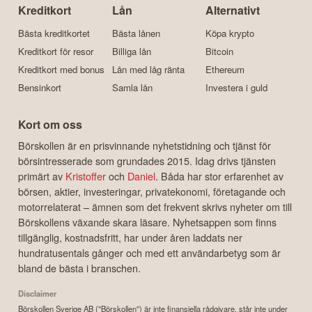
Kreditkort
Lån
Alternativt
Bästa kreditkortet
Bästa lånen
Köpa krypto
Kreditkort för resor
Billiga lån
Bitcoin
Kreditkort med bonus
Lån med låg ränta
Ethereum
Bensinkort
Samla lån
Investera i guld
Kort om oss
Börskollen är en prisvinnande nyhetstidning och tjänst för
börsintresserade som grundades 2015. Idag drivs tjänsten
primärt av
Kristoffer
och
Daniel
. Båda har stor erfarenhet av
börsen, aktier, investeringar, privatekonomi, företagande och
motorrelaterat – ämnen som det frekvent skrivs nyheter om till
Börskollens växande skara läsare. Nyhetsappen som finns
tillgänglig, kostnadsfritt, har under åren laddats ner
hundratusentals gånger och med ett användarbetyg som är
bland de bästa i branschen.
Disclaimer
Börskollen Sverige AB ("Börskollen") är inte finansiella rådgivare, står inte under