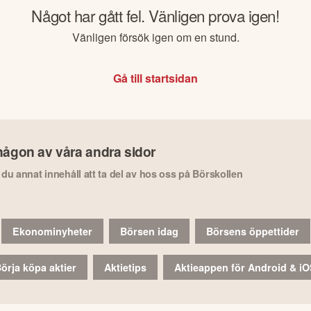
Något har gått fel. Vänligen prova igen!
Vänligen försök igen om en stund.
Gå till startsidan
någon av våra andra sidor
r du annat innehåll att ta del av hos oss på Börskollen
Ekonominyheter
Börsen idag
Börsens öppettider
örja köpa aktier
Aktietips
Aktieappen för Android & i