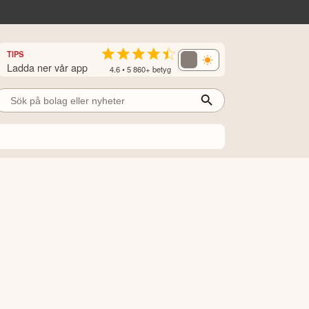
TIPS
Ladda ner vår app
4.6 • 5 860+ betyg