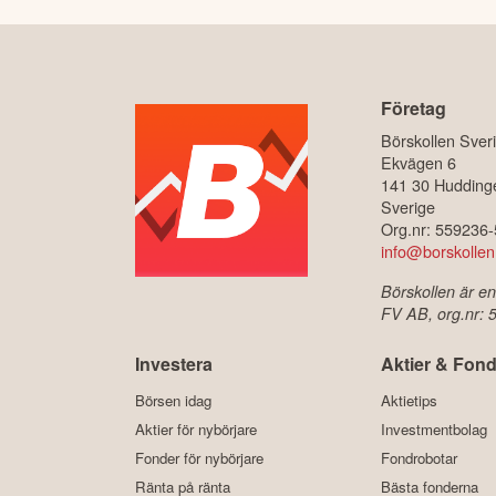
Företag
Börskollen Sver
Ekvägen 6
141 30 Hudding
Sverige
Org.nr: 559236
info@borskollen
Börskollen är en
FV AB, org.nr:
Investera
Aktier & Fond
Börsen idag
Aktietips
Aktier för nybörjare
Investmentbolag
Fonder för nybörjare
Fondrobotar
Ränta på ränta
Bästa fonderna