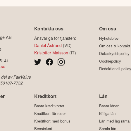
Kontakta oss
Om oss
ige AB
Ansvariga för tjänsten:
Nyhetsbrev
Daniel Åstrand
(VD)
Om oss & kontakt
e
Kristoffer Matsson
(IT)
Dataskyddspolicy
-5141
Cookiepolicy
.se
Redaktionell polic
 del av FairValue
 559187-7732
er
Kreditkort
Lån
Bästa kreditkortet
Bästa lånen
Kreditkort för resor
Billiga lån
Kreditkort med bonus
Lån med låg ränta
Bensinkort
Samla lån