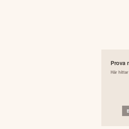
Prova 
Här hitta
B