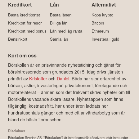
Kreditkort
Lån
Alternativt
Bästa kreditkortet
Bästa lånen
Köpa krypto
Kreditkort för resor
Billiga lån
Bitcoin
Kreditkort med bonus
Lån med låg ränta
Ethereum
Bensinkort
Samla lån
Investera i guld
Kort om oss
Börskollen är en prisvinnande nyhetstidning och tjänst för
börsintresserade som grundades 2015. Idag drivs tjänsten
primärt av
Kristoffer
och
Daniel
. Båda har stor erfarenhet av
börsen, aktier, investeringar, privatekonomi, företagande och
motorrelaterat – ämnen som det frekvent skrivs nyheter om till
Börskollens växande skara läsare. Nyhetsappen som finns
tillgänglig, kostnadsfritt, har under åren laddats ner
hundratusentals gånger och med ett användarbetyg som är
bland de bästa i branschen.
Disclaimer
Börskollen Sverige AB ("Börskollen") är inte finansiella rådgivare, står inte under