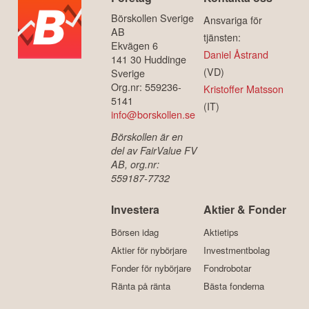
Börskollen Sverige
Ansvariga för
AB
tjänsten:
Ekvägen 6
Daniel Åstrand
141 30 Huddinge
(VD)
Sverige
Org.nr: 559236-
Kristoffer Matsson
5141
(IT)
info@borskollen.se
Börskollen är en
del av FairValue FV
AB, org.nr:
559187-7732
Investera
Aktier & Fonder
Börsen idag
Aktietips
Aktier för nybörjare
Investmentbolag
Fonder för nybörjare
Fondrobotar
Ränta på ränta
Bästa fonderna