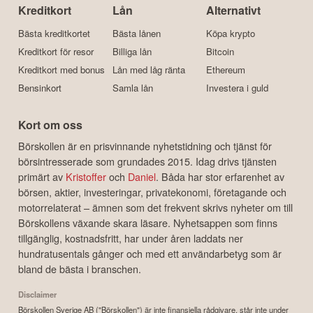
Kreditkort
Lån
Alternativt
Bästa kreditkortet
Bästa lånen
Köpa krypto
Kreditkort för resor
Billiga lån
Bitcoin
Kreditkort med bonus
Lån med låg ränta
Ethereum
Bensinkort
Samla lån
Investera i guld
Kort om oss
Börskollen är en prisvinnande nyhetstidning och tjänst för
börsintresserade som grundades 2015. Idag drivs tjänsten
primärt av
Kristoffer
och
Daniel
. Båda har stor erfarenhet av
börsen, aktier, investeringar, privatekonomi, företagande och
motorrelaterat – ämnen som det frekvent skrivs nyheter om till
Börskollens växande skara läsare. Nyhetsappen som finns
tillgänglig, kostnadsfritt, har under åren laddats ner
hundratusentals gånger och med ett användarbetyg som är
bland de bästa i branschen.
Disclaimer
Börskollen Sverige AB ("Börskollen") är inte finansiella rådgivare, står inte under