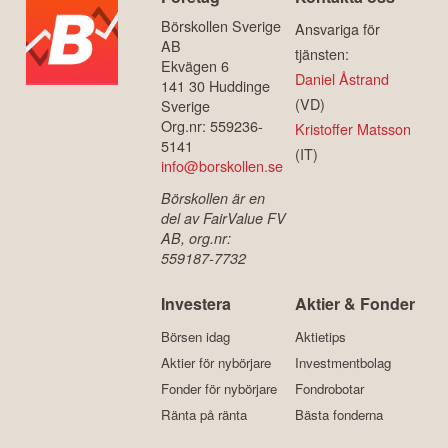
Börskollen Sverige
Ansvariga för
AB
tjänsten:
Ekvägen 6
Daniel Åstrand
141 30 Huddinge
(VD)
Sverige
Org.nr: 559236-
Kristoffer Matsson
5141
(IT)
info@borskollen.se
Börskollen är en
del av FairValue FV
AB, org.nr:
559187-7732
Investera
Aktier & Fonder
Börsen idag
Aktietips
Aktier för nybörjare
Investmentbolag
Fonder för nybörjare
Fondrobotar
Ränta på ränta
Bästa fonderna