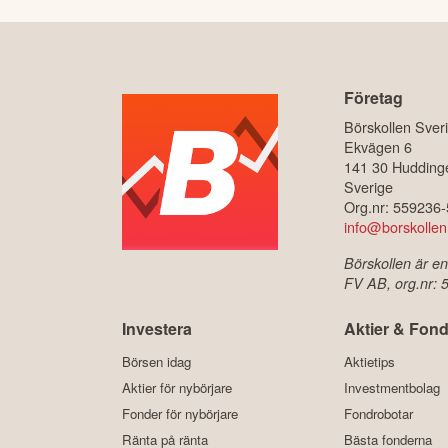
Företag
Börskollen Sver
Ekvägen 6
141 30 Hudding
Sverige
Org.nr: 559236
info@borskollen
Börskollen är en
FV AB, org.nr:
Investera
Aktier & Fond
Börsen idag
Aktietips
Aktier för nybörjare
Investmentbolag
Fonder för nybörjare
Fondrobotar
Ränta på ränta
Bästa fonderna