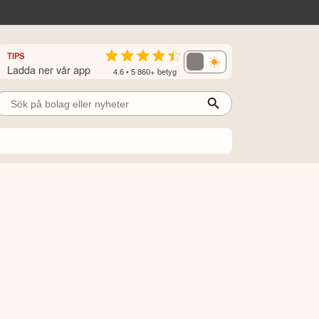
TIPS
Ladda ner vår app
4.6 • 5 860+ betyg