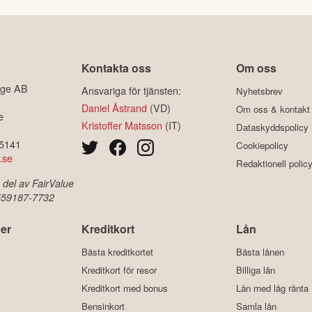
Kontakta oss
Om oss
ige AB
Ansvariga för tjänsten:
Nyhetsbrev
Daniel Åstrand
(VD)
Om oss & kontakt
e
Kristoffer Matsson
(IT)
Dataskyddspolicy
-5141
Cookiepolicy
.se
Redaktionell polic
 del av FairValue
 559187-7732
er
Kreditkort
Lån
Bästa kreditkortet
Bästa lånen
Kreditkort för resor
Billiga lån
Kreditkort med bonus
Lån med låg ränta
Bensinkort
Samla lån