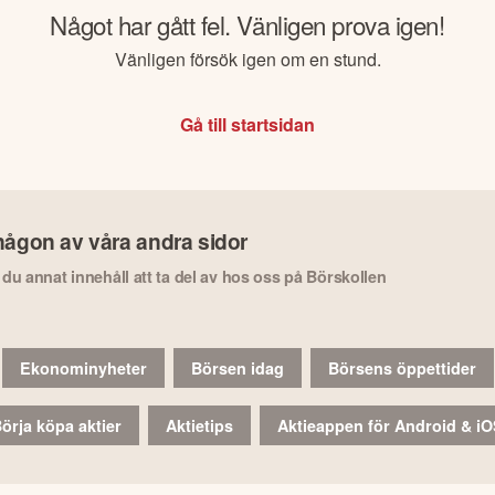
Något har gått fel. Vänligen prova igen!
Vänligen försök igen om en stund.
Gå till startsidan
någon av våra andra sidor
r du annat innehåll att ta del av hos oss på Börskollen
Ekonominyheter
Börsen idag
Börsens öppettider
örja köpa aktier
Aktietips
Aktieappen för Android & i