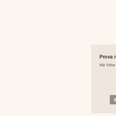
Prova 
Här hitta
B