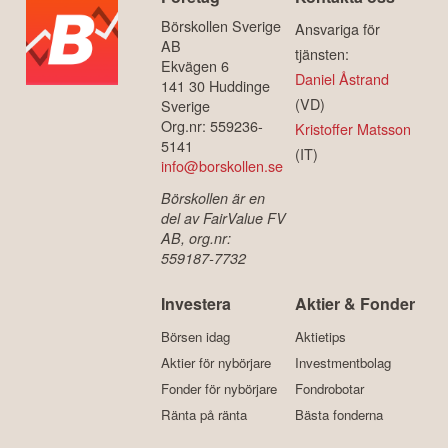
Börskollen Sverige
Ansvariga för
AB
tjänsten:
Ekvägen 6
Daniel Åstrand
141 30 Huddinge
(VD)
Sverige
Org.nr: 559236-
Kristoffer Matsson
5141
(IT)
info@borskollen.se
Börskollen är en
del av FairValue FV
AB, org.nr:
559187-7732
Investera
Aktier & Fonder
Börsen idag
Aktietips
Aktier för nybörjare
Investmentbolag
Fonder för nybörjare
Fondrobotar
Ränta på ränta
Bästa fonderna