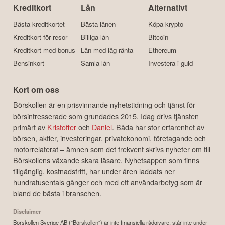
Kreditkort
Lån
Alternativt
Bästa kreditkortet
Bästa lånen
Köpa krypto
Kreditkort för resor
Billiga lån
Bitcoin
Kreditkort med bonus
Lån med låg ränta
Ethereum
Bensinkort
Samla lån
Investera i guld
Kort om oss
Börskollen är en prisvinnande nyhetstidning och tjänst för
börsintresserade som grundades 2015. Idag drivs tjänsten
primärt av
Kristoffer
och
Daniel
. Båda har stor erfarenhet av
börsen, aktier, investeringar, privatekonomi, företagande och
motorrelaterat – ämnen som det frekvent skrivs nyheter om till
Börskollens växande skara läsare. Nyhetsappen som finns
tillgänglig, kostnadsfritt, har under åren laddats ner
hundratusentals gånger och med ett användarbetyg som är
bland de bästa i branschen.
Disclaimer
Börskollen Sverige AB ("Börskollen") är inte finansiella rådgivare, står inte under