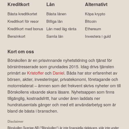
Kreditkort
Lån
Alternativt
Bästa kreditkortet
Bästa lånen
Köpa krypto
Kreditkort för resor
Billiga lån
Bitcoin
Kreditkort med bonus
Lån med låg ränta
Ethereum
Bensinkort
Samla lån
Investera i guld
Kort om oss
Börskollen är en prisvinnande nyhetstidning och tjänst för
börsintresserade som grundades 2015. Idag drivs tjänsten
primärt av
Kristoffer
och
Daniel
. Båda har stor erfarenhet av
börsen, aktier, investeringar, privatekonomi, företagande och
motorrelaterat – ämnen som det frekvent skrivs nyheter om till
Börskollens växande skara läsare. Nyhetsappen som finns
tillgänglig, kostnadsfritt, har under åren laddats ner
hundratusentals gånger och med ett användarbetyg som är
bland de bästa i branschen.
Disclaimer
Börskollen Sverige AB ("Börskollen") är inte finansiella rådgivare, står inte under