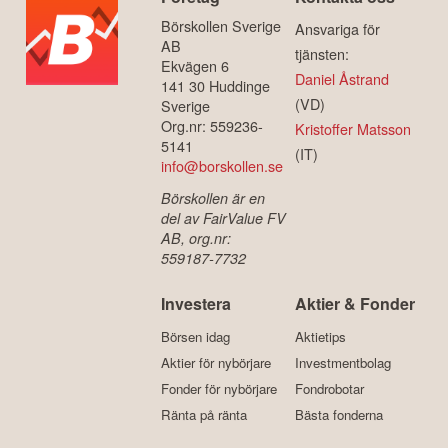
Börskollen Sverige
Ansvariga för
AB
tjänsten:
Ekvägen 6
Daniel Åstrand
141 30 Huddinge
(VD)
Sverige
Org.nr: 559236-
Kristoffer Matsson
5141
(IT)
info@borskollen.se
Börskollen är en
del av FairValue FV
AB, org.nr:
559187-7732
Investera
Aktier & Fonder
Börsen idag
Aktietips
Aktier för nybörjare
Investmentbolag
Fonder för nybörjare
Fondrobotar
Ränta på ränta
Bästa fonderna