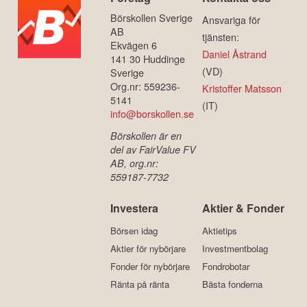
Börskollen Sverige
Ansvariga för
AB
tjänsten:
Ekvägen 6
Daniel Åstrand
141 30 Huddinge
(VD)
Sverige
Org.nr: 559236-
Kristoffer Matsson
5141
(IT)
info@borskollen.se
Börskollen är en
del av FairValue FV
AB, org.nr:
559187-7732
Investera
Aktier & Fonder
Börsen idag
Aktietips
Aktier för nybörjare
Investmentbolag
Fonder för nybörjare
Fondrobotar
Ränta på ränta
Bästa fonderna