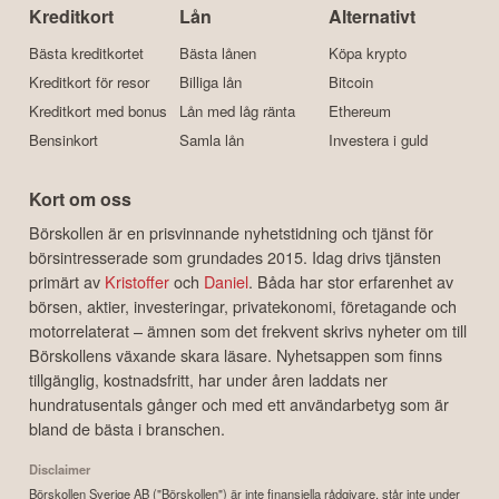
Kreditkort
Lån
Alternativt
Bästa kreditkortet
Bästa lånen
Köpa krypto
Kreditkort för resor
Billiga lån
Bitcoin
Kreditkort med bonus
Lån med låg ränta
Ethereum
Bensinkort
Samla lån
Investera i guld
Kort om oss
Börskollen är en prisvinnande nyhetstidning och tjänst för
börsintresserade som grundades 2015. Idag drivs tjänsten
primärt av
Kristoffer
och
Daniel
. Båda har stor erfarenhet av
börsen, aktier, investeringar, privatekonomi, företagande och
motorrelaterat – ämnen som det frekvent skrivs nyheter om till
Börskollens växande skara läsare. Nyhetsappen som finns
tillgänglig, kostnadsfritt, har under åren laddats ner
hundratusentals gånger och med ett användarbetyg som är
bland de bästa i branschen.
Disclaimer
Börskollen Sverige AB ("Börskollen") är inte finansiella rådgivare, står inte under