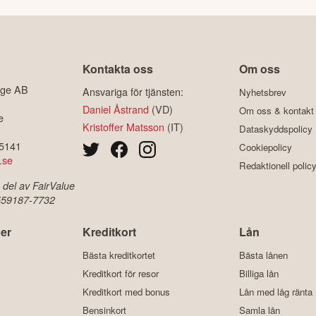
Kontakta oss
Om oss
ige AB
Ansvariga för tjänsten:
Nyhetsbrev
Daniel Åstrand
(VD)
Om oss & kontakt
e
Kristoffer Matsson
(IT)
Dataskyddspolicy
-5141
Cookiepolicy
.se
Redaktionell polic
 del av FairValue
 559187-7732
er
Kreditkort
Lån
Bästa kreditkortet
Bästa lånen
Kreditkort för resor
Billiga lån
Kreditkort med bonus
Lån med låg ränta
Bensinkort
Samla lån