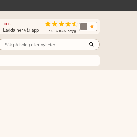
TIPS
Ladda ner vår app
4.6 • 5 860+ betyg