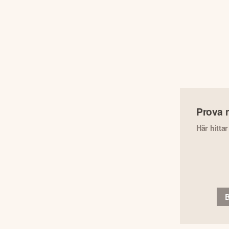
Prova 
Här hitta
B