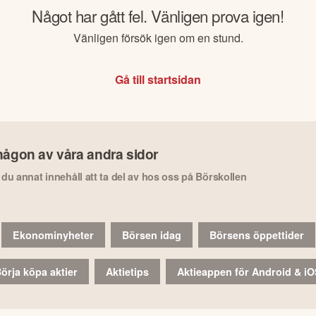
Något har gått fel. Vänligen prova igen!
Vänligen försök igen om en stund.
Gå till startsidan
någon av våra andra sidor
r du annat innehåll att ta del av hos oss på Börskollen
Ekonominyheter
Börsen idag
Börsens öppettider
örja köpa aktier
Aktietips
Aktieappen för Android & i