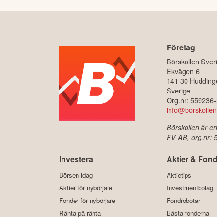
Företag
Börskollen Sver
Ekvägen 6
141 30 Hudding
Sverige
Org.nr: 559236
info@borskollen
Börskollen är en
FV AB, org.nr:
Investera
Aktier & Fond
Börsen idag
Aktietips
Aktier för nybörjare
Investmentbolag
Fonder för nybörjare
Fondrobotar
Ränta på ränta
Bästa fonderna