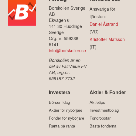
Börskollen Sverige
Ansvariga för
AB
tjänsten:
Ekvägen 6
Daniel Åstrand
141 30 Huddinge
(VD)
Sverige
Org.nr: 559236-
Kristoffer Matsson
5141
(IT)
info@borskollen.se
Börskollen är en
del av FairValue FV
AB, org.nr:
559187-7732
Investera
Aktier & Fonder
Börsen idag
Aktietips
Aktier för nybörjare
Investmentbolag
Fonder för nybörjare
Fondrobotar
Ränta på ränta
Bästa fonderna