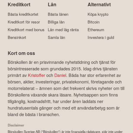
Kreditkort
Lån
Alternativt
Bästa kreditkortet
Bästa lånen
Köpa krypto
Kreditkort för resor
Billiga lån
Bitcoin
Kreditkort med bonus
Lån med låg ränta
Ethereum
Bensinkort
Samla lån
Investera i guld
Kort om oss
Börskollen är en prisvinnande nyhetstidning och tjänst för
börsintresserade som grundades 2015. Idag drivs tjänsten
primärt av
Kristoffer
och
Daniel
. Båda har stor erfarenhet av
börsen, aktier, investeringar, privatekonomi, företagande och
motorrelaterat – ämnen som det frekvent skrivs nyheter om till
Börskollens växande skara läsare. Nyhetsappen som finns
tillgänglig, kostnadsfritt, har under åren laddats ner
hundratusentals gånger och med ett användarbetyg som är
bland de bästa i branschen.
Disclaimer
Börskollen Sverige AB ("Börskollen") är inte finansiella rådgivare, står inte under