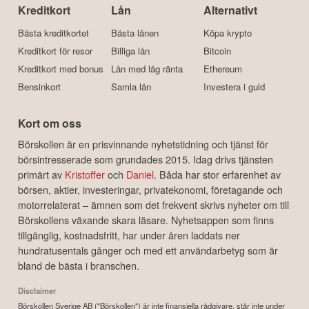
Kreditkort
Lån
Alternativt
Bästa kreditkortet
Bästa lånen
Köpa krypto
Kreditkort för resor
Billiga lån
Bitcoin
Kreditkort med bonus
Lån med låg ränta
Ethereum
Bensinkort
Samla lån
Investera i guld
Kort om oss
Börskollen är en prisvinnande nyhetstidning och tjänst för
börsintresserade som grundades 2015. Idag drivs tjänsten
primärt av
Kristoffer
och
Daniel
. Båda har stor erfarenhet av
börsen, aktier, investeringar, privatekonomi, företagande och
motorrelaterat – ämnen som det frekvent skrivs nyheter om till
Börskollens växande skara läsare. Nyhetsappen som finns
tillgänglig, kostnadsfritt, har under åren laddats ner
hundratusentals gånger och med ett användarbetyg som är
bland de bästa i branschen.
Disclaimer
Börskollen Sverige AB ("Börskollen") är inte finansiella rådgivare, står inte under