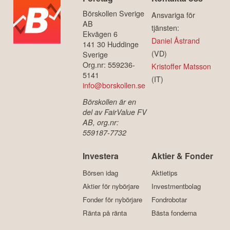
Börskollen Sverige
Ansvariga för
AB
tjänsten:
Ekvägen 6
Daniel Åstrand
141 30 Huddinge
(VD)
Sverige
Org.nr: 559236-
Kristoffer Matsson
5141
(IT)
info@borskollen.se
Börskollen är en
del av FairValue FV
AB, org.nr:
559187-7732
Investera
Aktier & Fonder
Börsen idag
Aktietips
Aktier för nybörjare
Investmentbolag
Fonder för nybörjare
Fondrobotar
Ränta på ränta
Bästa fonderna