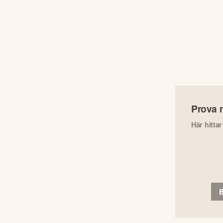
Prova 
Här hitta
B