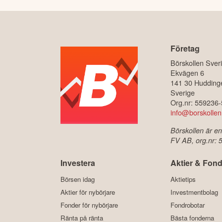
Företag
Börskollen Sver
Ekvägen 6
141 30 Hudding
Sverige
Org.nr: 559236
info@borskollen
Börskollen är en
FV AB, org.nr:
Investera
Aktier & Fond
Börsen idag
Aktietips
Aktier för nybörjare
Investmentbolag
Fonder för nybörjare
Fondrobotar
Ränta på ränta
Bästa fonderna