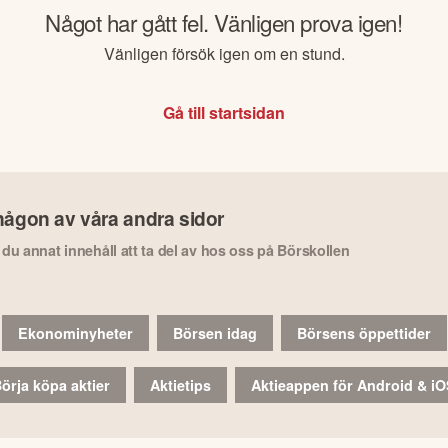
Något har gått fel. Vänligen prova igen!
Vänligen försök igen om en stund.
Gå till startsidan
någon av våra andra sidor
r du annat innehåll att ta del av hos oss på Börskollen
Ekonominyheter
Börsen idag
Börsens öppettider
örja köpa aktier
Aktietips
Aktieappen för Android & i