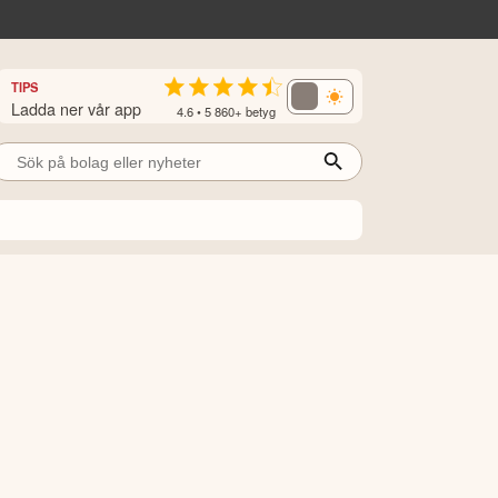
TIPS
Ladda ner vår app
4.6 • 5 860+ betyg