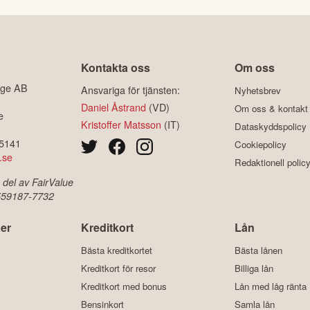
Kontakta oss
Om oss
ige AB
Ansvariga för tjänsten:
Nyhetsbrev
Daniel Åstrand
(VD)
Om oss & kontakt
e
Kristoffer Matsson
(IT)
Dataskyddspolicy
-5141
Cookiepolicy
.se
Redaktionell polic
 del av FairValue
 559187-7732
er
Kreditkort
Lån
Bästa kreditkortet
Bästa lånen
Kreditkort för resor
Billiga lån
Kreditkort med bonus
Lån med låg ränta
Bensinkort
Samla lån