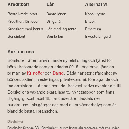
Kreditkort
Lån
Alternativt
Bästa kreditkortet
Bästa lånen
Köpa krypto
Kreditkort för resor
Billiga lån
Bitcoin
Kreditkort med bonus
Lån med låg ränta
Ethereum
Bensinkort
Samla lån
Investera i guld
Kort om oss
Börskollen är en prisvinnande nyhetstidning och tjänst för
börsintresserade som grundades 2015. Idag drivs tjänsten
primärt av
Kristoffer
och
Daniel
. Båda har stor erfarenhet av
börsen, aktier, investeringar, privatekonomi, företagande och
motorrelaterat – ämnen som det frekvent skrivs nyheter om till
Börskollens växande skara läsare. Nyhetsappen som finns
tillgänglig, kostnadsfritt, har under åren laddats ner
hundratusentals gånger och med ett användarbetyg som är
bland de bästa i branschen.
Disclaimer
Börskollen Sverige AB ("Börskollen") är inte finansiella rådgivare, står inte under