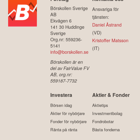
Börskollen Sverige
Ansvariga för
AB
tjänsten:
Ekvägen 6
Daniel Åstrand
141 30 Huddinge
(VD)
Sverige
Org.nr: 559236-
Kristoffer Matsson
5141
(IT)
info@borskollen.se
Börskollen är en
del av FairValue FV
AB, org.nr:
559187-7732
Investera
Aktier & Fonder
Börsen idag
Aktietips
Aktier för nybörjare
Investmentbolag
Fonder för nybörjare
Fondrobotar
Ränta på ränta
Bästa fonderna