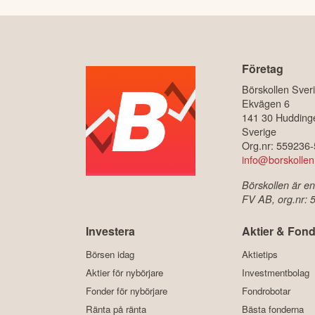
Företag
Börskollen Sver
Ekvägen 6
141 30 Hudding
Sverige
Org.nr: 559236
info@borskollen
Börskollen är en
FV AB, org.nr:
Investera
Aktier & Fond
Börsen idag
Aktietips
Aktier för nybörjare
Investmentbolag
Fonder för nybörjare
Fondrobotar
Ränta på ränta
Bästa fonderna