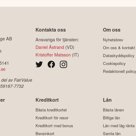
Kontakta oss
Om oss
ige AB
Ansvariga för tjänsten:
Nyhetsbrev
Daniel Åstrand
(VD)
Om oss & kontakt
e
Kristoffer Matsson
(IT)
Dataskyddspolicy
-5141
Cookiepolicy
.se
Redaktionell polic
 del av FairValue
 559187-7732
er
Kreditkort
Lån
Bästa kreditkortet
Bästa lånen
Kreditkort för resor
Billiga lån
Kreditkort med bonus
Lån med låg ränta
Bensinkort
Samla lån