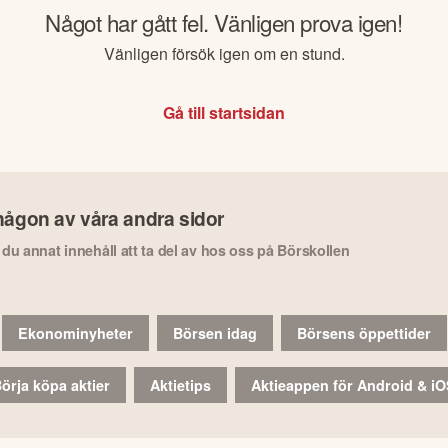
Något har gått fel. Vänligen prova igen!
Vänligen försök igen om en stund.
Gå till startsidan
någon av våra andra sidor
r du annat innehåll att ta del av hos oss på Börskollen
Ekonominyheter
Börsen idag
Börsens öppettider
örja köpa aktier
Aktietips
Aktieappen för Android & i