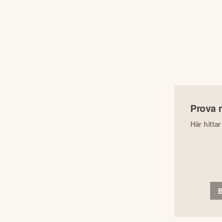
Prova 
Här hitta
B