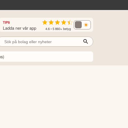
TIPS
Ladda ner vår app
4.6 • 5 860+ betyg
ns)