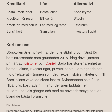
Kreditkort
Lån
Alternativt
Bästa kreditkortet
Bästa lånen
Köpa krypto
Kreditkort för resor
Billiga lån
Bitcoin
Kreditkort med bonus
Lån med låg ränta
Ethereum
Bensinkort
Samla lån
Investera i guld
Kort om oss
Börskollen är en prisvinnande nyhetstidning och tjänst för
börsintresserade som grundades 2015. Idag drivs tjänsten
primärt av
Kristoffer
och
Daniel
. Båda har stor erfarenhet av
börsen, aktier, investeringar, privatekonomi, företagande och
motorrelaterat – ämnen som det frekvent skrivs nyheter om till
Börskollens växande skara läsare. Nyhetsappen som finns
tillgänglig, kostnadsfritt, har under åren laddats ner
hundratusentals gånger och med ett användarbetyg som är
bland de bästa i branschen.
Disclaimer
Börskollen Sverige AB ("Börskollen") är inte finansiella rådgivare, står inte under