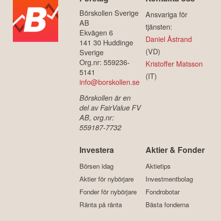
Börskollen Sverige
Ansvariga för
AB
tjänsten:
Ekvägen 6
Daniel Åstrand
141 30 Huddinge
(VD)
Sverige
Org.nr: 559236-
Kristoffer Matsson
5141
(IT)
info@borskollen.se
Börskollen är en
del av FairValue FV
AB, org.nr:
559187-7732
Investera
Aktier & Fonder
Börsen idag
Aktietips
Aktier för nybörjare
Investmentbolag
Fonder för nybörjare
Fondrobotar
Ränta på ränta
Bästa fonderna