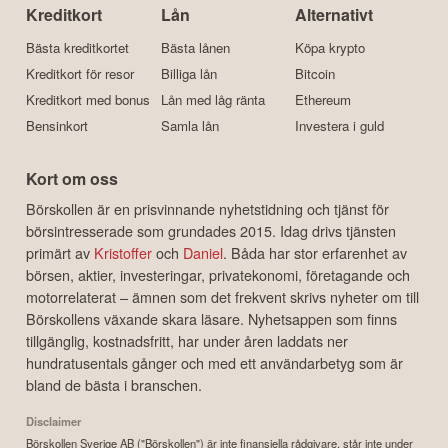
Kreditkort
Lån
Alternativt
Bästa kreditkortet
Bästa lånen
Köpa krypto
Kreditkort för resor
Billiga lån
Bitcoin
Kreditkort med bonus
Lån med låg ränta
Ethereum
Bensinkort
Samla lån
Investera i guld
Kort om oss
Börskollen är en prisvinnande nyhetstidning och tjänst för
börsintresserade som grundades 2015. Idag drivs tjänsten
primärt av
Kristoffer
och
Daniel
. Båda har stor erfarenhet av
börsen, aktier, investeringar, privatekonomi, företagande och
motorrelaterat – ämnen som det frekvent skrivs nyheter om till
Börskollens växande skara läsare. Nyhetsappen som finns
tillgänglig, kostnadsfritt, har under åren laddats ner
hundratusentals gånger och med ett användarbetyg som är
bland de bästa i branschen.
Disclaimer
Börskollen Sverige AB ("Börskollen") är inte finansiella rådgivare, står inte under