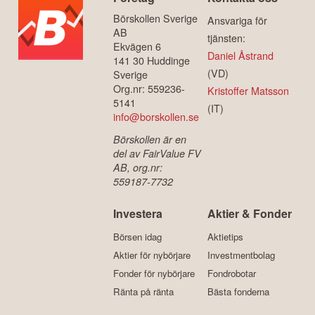
Börskollen Sverige
Ansvariga för
AB
tjänsten:
Ekvägen 6
Daniel Åstrand
141 30 Huddinge
(VD)
Sverige
Org.nr: 559236-
Kristoffer Matsson
5141
(IT)
info@borskollen.se
Börskollen är en
del av FairValue FV
AB, org.nr:
559187-7732
Investera
Aktier & Fonder
Börsen idag
Aktietips
Aktier för nybörjare
Investmentbolag
Fonder för nybörjare
Fondrobotar
Ränta på ränta
Bästa fonderna