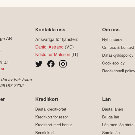
Kontakta oss
Om oss
ige AB
Ansvariga för tjänsten:
Nyhetsbrev
Daniel Åstrand
(VD)
Om oss & kontakt
e
Kristoffer Matsson
(IT)
Dataskyddspolicy
-5141
Cookiepolicy
.se
Redaktionell polic
 del av FairValue
 559187-7732
er
Kreditkort
Lån
Bästa kreditkortet
Bästa lånen
Kreditkort för resor
Billiga lån
Kreditkort med bonus
Lån med låg ränta
Bensinkort
Samla lån