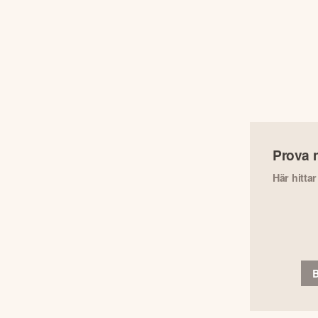
Prova 
Här hitta
B