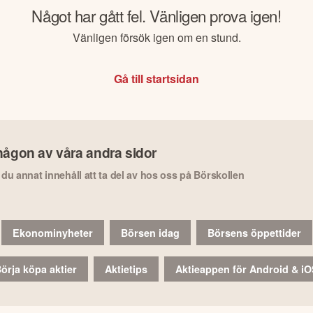
Något har gått fel. Vänligen prova igen!
Vänligen försök igen om en stund.
Gå till startsidan
någon av våra andra sidor
r du annat innehåll att ta del av hos oss på Börskollen
Ekonominyheter
Börsen idag
Börsens öppettider
örja köpa aktier
Aktietips
Aktieappen för Android & i