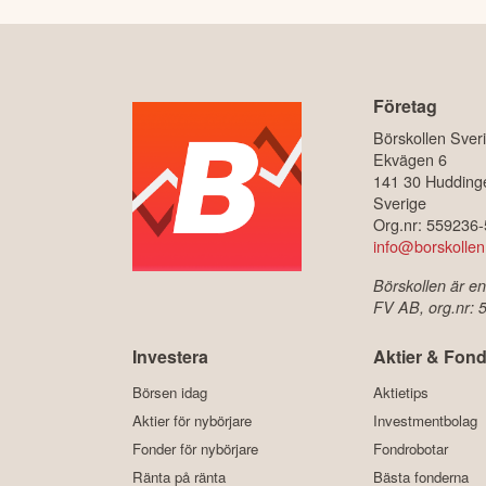
Företag
Börskollen Sver
Ekvägen 6
141 30 Hudding
Sverige
Org.nr: 559236
info@borskollen
Börskollen är en
FV AB, org.nr:
Investera
Aktier & Fond
Börsen idag
Aktietips
Aktier för nybörjare
Investmentbolag
Fonder för nybörjare
Fondrobotar
Ränta på ränta
Bästa fonderna