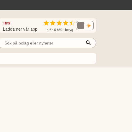
TIPS
Ladda ner vår app
4.6 • 5 860+ betyg