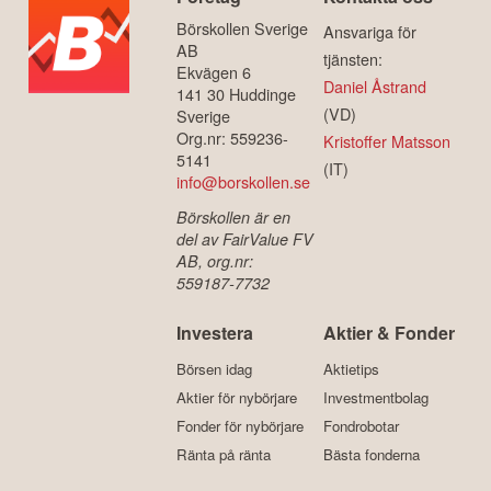
Börskollen Sverige
Ansvariga för
AB
tjänsten:
Ekvägen 6
Daniel Åstrand
141 30 Huddinge
(VD)
Sverige
Org.nr: 559236-
Kristoffer Matsson
5141
(IT)
info@borskollen.se
Börskollen är en
del av FairValue FV
AB, org.nr:
559187-7732
Investera
Aktier & Fonder
Börsen idag
Aktietips
Aktier för nybörjare
Investmentbolag
Fonder för nybörjare
Fondrobotar
Ränta på ränta
Bästa fonderna