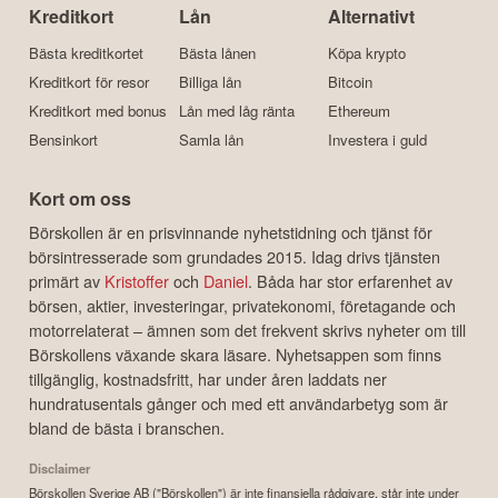
Kreditkort
Lån
Alternativt
Bästa kreditkortet
Bästa lånen
Köpa krypto
Kreditkort för resor
Billiga lån
Bitcoin
Kreditkort med bonus
Lån med låg ränta
Ethereum
Bensinkort
Samla lån
Investera i guld
Kort om oss
Börskollen är en prisvinnande nyhetstidning och tjänst för
börsintresserade som grundades 2015. Idag drivs tjänsten
primärt av
Kristoffer
och
Daniel
. Båda har stor erfarenhet av
börsen, aktier, investeringar, privatekonomi, företagande och
motorrelaterat – ämnen som det frekvent skrivs nyheter om till
Börskollens växande skara läsare. Nyhetsappen som finns
tillgänglig, kostnadsfritt, har under åren laddats ner
hundratusentals gånger och med ett användarbetyg som är
bland de bästa i branschen.
Disclaimer
Börskollen Sverige AB ("Börskollen") är inte finansiella rådgivare, står inte under