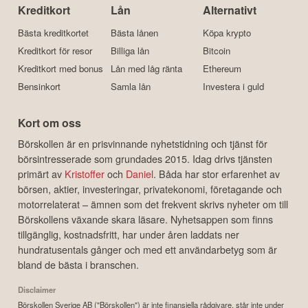
Kreditkort
Lån
Alternativt
Bästa kreditkortet
Bästa lånen
Köpa krypto
Kreditkort för resor
Billiga lån
Bitcoin
Kreditkort med bonus
Lån med låg ränta
Ethereum
Bensinkort
Samla lån
Investera i guld
Kort om oss
Börskollen är en prisvinnande nyhetstidning och tjänst för
börsintresserade som grundades 2015. Idag drivs tjänsten
primärt av
Kristoffer
och
Daniel
. Båda har stor erfarenhet av
börsen, aktier, investeringar, privatekonomi, företagande och
motorrelaterat – ämnen som det frekvent skrivs nyheter om till
Börskollens växande skara läsare. Nyhetsappen som finns
tillgänglig, kostnadsfritt, har under åren laddats ner
hundratusentals gånger och med ett användarbetyg som är
bland de bästa i branschen.
Disclaimer
Börskollen Sverige AB ("Börskollen") är inte finansiella rådgivare, står inte under