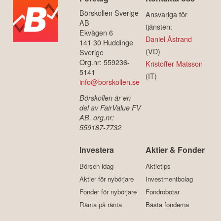
Börskollen Sverige
Ansvariga för
AB
tjänsten:
Ekvägen 6
Daniel Åstrand
141 30 Huddinge
(VD)
Sverige
Org.nr: 559236-
Kristoffer Matsson
5141
(IT)
info@borskollen.se
Börskollen är en
del av FairValue FV
AB, org.nr:
559187-7732
Investera
Aktier & Fonder
Börsen idag
Aktietips
Aktier för nybörjare
Investmentbolag
Fonder för nybörjare
Fondrobotar
Ränta på ränta
Bästa fonderna