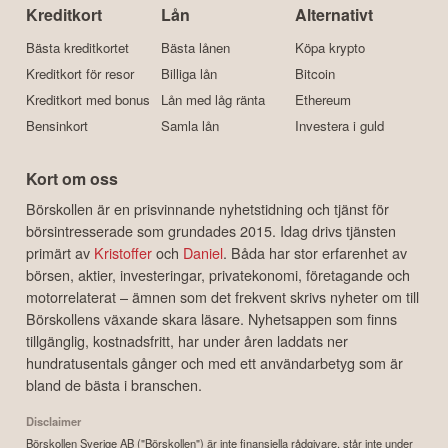
Kreditkort
Lån
Alternativt
Bästa kreditkortet
Bästa lånen
Köpa krypto
Kreditkort för resor
Billiga lån
Bitcoin
Kreditkort med bonus
Lån med låg ränta
Ethereum
Bensinkort
Samla lån
Investera i guld
Kort om oss
Börskollen är en prisvinnande nyhetstidning och tjänst för
börsintresserade som grundades 2015. Idag drivs tjänsten
primärt av
Kristoffer
och
Daniel
. Båda har stor erfarenhet av
börsen, aktier, investeringar, privatekonomi, företagande och
motorrelaterat – ämnen som det frekvent skrivs nyheter om till
Börskollens växande skara läsare. Nyhetsappen som finns
tillgänglig, kostnadsfritt, har under åren laddats ner
hundratusentals gånger och med ett användarbetyg som är
bland de bästa i branschen.
Disclaimer
Börskollen Sverige AB ("Börskollen") är inte finansiella rådgivare, står inte under