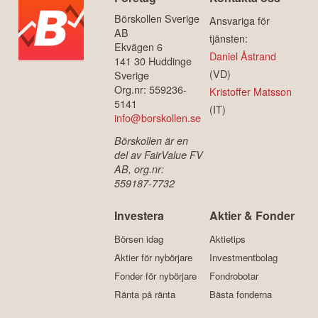
Börskollen Sverige
Ansvariga för
AB
tjänsten:
Ekvägen 6
Daniel Åstrand
141 30 Huddinge
(VD)
Sverige
Org.nr: 559236-
Kristoffer Matsson
5141
(IT)
info@borskollen.se
Börskollen är en
del av FairValue FV
AB, org.nr:
559187-7732
Investera
Aktier & Fonder
Börsen idag
Aktietips
Aktier för nybörjare
Investmentbolag
Fonder för nybörjare
Fondrobotar
Ränta på ränta
Bästa fonderna