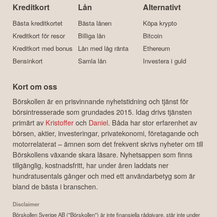
Kreditkort
Lån
Alternativt
Bästa kreditkortet
Bästa lånen
Köpa krypto
Kreditkort för resor
Billiga lån
Bitcoin
Kreditkort med bonus
Lån med låg ränta
Ethereum
Bensinkort
Samla lån
Investera i guld
Kort om oss
Börskollen är en prisvinnande nyhetstidning och tjänst för
börsintresserade som grundades 2015. Idag drivs tjänsten
primärt av
Kristoffer
och
Daniel
. Båda har stor erfarenhet av
börsen, aktier, investeringar, privatekonomi, företagande och
motorrelaterat – ämnen som det frekvent skrivs nyheter om till
Börskollens växande skara läsare. Nyhetsappen som finns
tillgänglig, kostnadsfritt, har under åren laddats ner
hundratusentals gånger och med ett användarbetyg som är
bland de bästa i branschen.
Disclaimer
Börskollen Sverige AB ("Börskollen") är inte finansiella rådgivare, står inte under