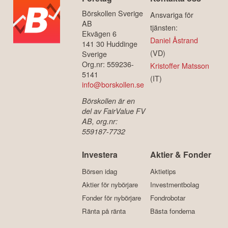
Börskollen Sverige
Ansvariga för
AB
tjänsten:
Ekvägen 6
Daniel Åstrand
141 30 Huddinge
(VD)
Sverige
Org.nr: 559236-
Kristoffer Matsson
5141
(IT)
info@borskollen.se
Börskollen är en
del av FairValue FV
AB, org.nr:
559187-7732
Investera
Aktier & Fonder
Börsen idag
Aktietips
Aktier för nybörjare
Investmentbolag
Fonder för nybörjare
Fondrobotar
Ränta på ränta
Bästa fonderna