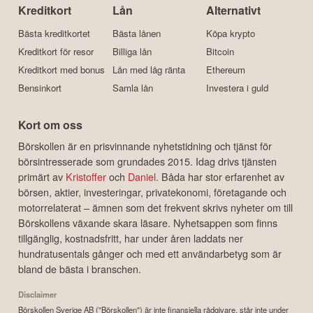
Kreditkort
Lån
Alternativt
Bästa kreditkortet
Bästa lånen
Köpa krypto
Kreditkort för resor
Billiga lån
Bitcoin
Kreditkort med bonus
Lån med låg ränta
Ethereum
Bensinkort
Samla lån
Investera i guld
Kort om oss
Börskollen är en prisvinnande nyhetstidning och tjänst för
börsintresserade som grundades 2015. Idag drivs tjänsten
primärt av
Kristoffer
och
Daniel
. Båda har stor erfarenhet av
börsen, aktier, investeringar, privatekonomi, företagande och
motorrelaterat – ämnen som det frekvent skrivs nyheter om till
Börskollens växande skara läsare. Nyhetsappen som finns
tillgänglig, kostnadsfritt, har under åren laddats ner
hundratusentals gånger och med ett användarbetyg som är
bland de bästa i branschen.
Disclaimer
Börskollen Sverige AB ("Börskollen") är inte finansiella rådgivare, står inte under