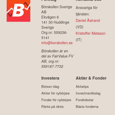
Börskollen Sverige
Ansvariga för
AB
tjänsten:
Ekvägen 6
Daniel Åstrand
141 30 Huddinge
(VD)
Sverige
Org.nr: 559236-
Kristoffer Matsson
5141
(IT)
info@borskollen.se
Börskollen är en
del av FairValue FV
AB, org.nr:
559187-7732
Investera
Aktier & Fonder
Börsen idag
Aktietips
Aktier för nybörjare
Investmentbolag
Fonder för nybörjare
Fondrobotar
Ränta på ränta
Bästa fonderna