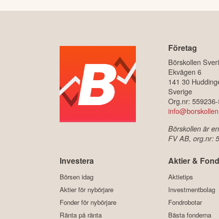
Företag
Börskollen Sver
Ekvägen 6
141 30 Hudding
Sverige
Org.nr: 559236
info@borskollen
Börskollen är en
FV AB, org.nr:
Investera
Aktier & Fond
Börsen idag
Aktietips
Aktier för nybörjare
Investmentbolag
Fonder för nybörjare
Fondrobotar
Ränta på ränta
Bästa fonderna