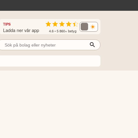
TIPS
Ladda ner vår app
4.6 • 5 860+ betyg