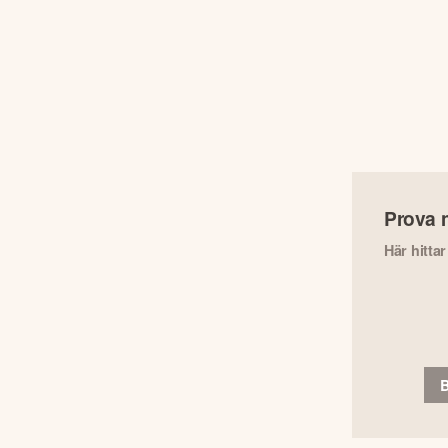
Prova 
Här hitta
B