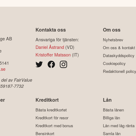
Kontakta oss
Om oss
ige AB
Ansvariga för tjänsten:
Nyhetsbrev
Daniel Åstrand
(VD)
Om oss & kontakt
e
Kristoffer Matsson
(IT)
Dataskyddspolicy
-5141
Cookiepolicy
.se
Redaktionell polic
 del av FairValue
 559187-7732
er
Kreditkort
Lån
Bästa kreditkortet
Bästa lånen
Kreditkort för resor
Billiga lån
Kreditkort med bonus
Lån med låg ränta
Bensinkort
Samla lån