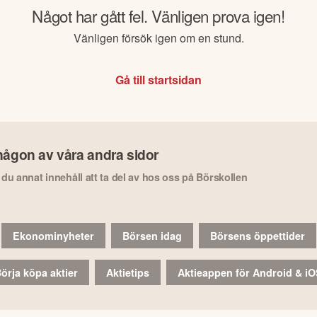
Något har gått fel. Vänligen prova igen!
Vänligen försök igen om en stund.
Gå till startsidan
någon av våra andra sidor
r du annat innehåll att ta del av hos oss på Börskollen
Ekonominyheter
Börsen idag
Börsens öppettider
örja köpa aktier
Aktietips
Aktieappen för Android & i