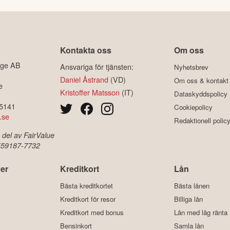
Kontakta oss
Om oss
ige AB
Ansvariga för tjänsten:
Nyhetsbrev
Daniel Åstrand
(VD)
Om oss & kontakt
e
Kristoffer Matsson
(IT)
Dataskyddspolicy
-5141
Cookiepolicy
.se
Redaktionell polic
 del av FairValue
 559187-7732
er
Kreditkort
Lån
Bästa kreditkortet
Bästa lånen
Kreditkort för resor
Billiga lån
Kreditkort med bonus
Lån med låg ränta
Bensinkort
Samla lån