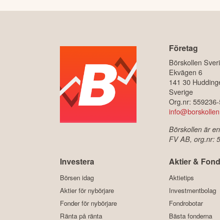
Företag
Börskollen Sver
Ekvägen 6
141 30 Hudding
Sverige
Org.nr: 559236
info@borskollen
Börskollen är en
FV AB, org.nr:
Investera
Aktier & Fond
Börsen idag
Aktietips
Aktier för nybörjare
Investmentbolag
Fonder för nybörjare
Fondrobotar
Ränta på ränta
Bästa fonderna