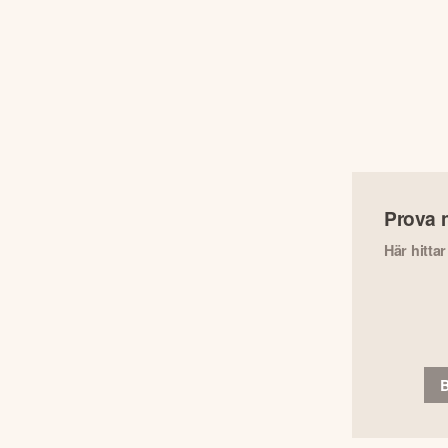
Prova 
Här hitta
B