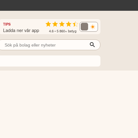
TIPS
Ladda ner vår app
4.6 • 5 860+ betyg