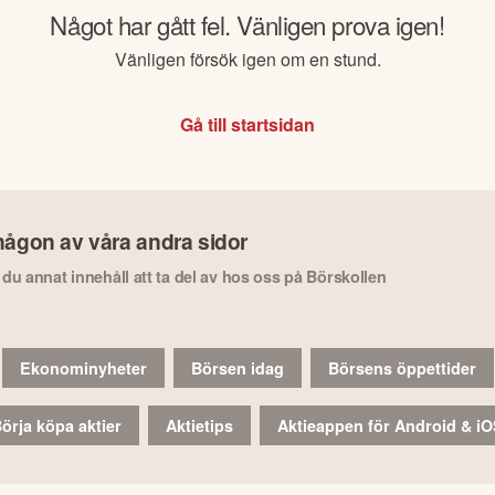
Något har gått fel. Vänligen prova igen!
Vänligen försök igen om en stund.
Gå till startsidan
någon av våra andra sidor
r du annat innehåll att ta del av hos oss på Börskollen
Ekonominyheter
Börsen idag
Börsens öppettider
örja köpa aktier
Aktietips
Aktieappen för Android & i