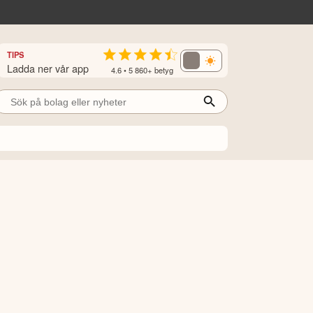
TIPS
Ladda ner vår app
4.6 • 5 860+ betyg