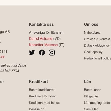
Kontakta oss
Om oss
ige AB
Ansvariga för tjänsten:
Nyhetsbrev
Daniel Åstrand
(VD)
Om oss & kontakt
e
Kristoffer Matsson
(IT)
Dataskyddspolicy
-5141
Cookiepolicy
.se
Redaktionell polic
 del av FairValue
 559187-7732
er
Kreditkort
Lån
Bästa kreditkortet
Bästa lånen
Kreditkort för resor
Billiga lån
Kreditkort med bonus
Lån med låg ränta
Bensinkort
Samla lån