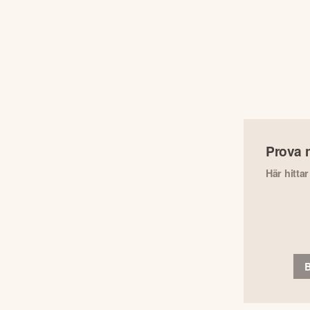
Prova 
Här hitta
B