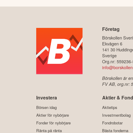
Företag
Börskollen Sver
Ekvägen 6
141 30 Hudding
Sverige
Org.nr: 559236
info@borskollen
Börskollen är en
FV AB, org.nr:
Investera
Aktier & Fond
Börsen idag
Aktietips
Aktier för nybörjare
Investmentbolag
Fonder för nybörjare
Fondrobotar
Ränta på ränta
Bästa fonderna