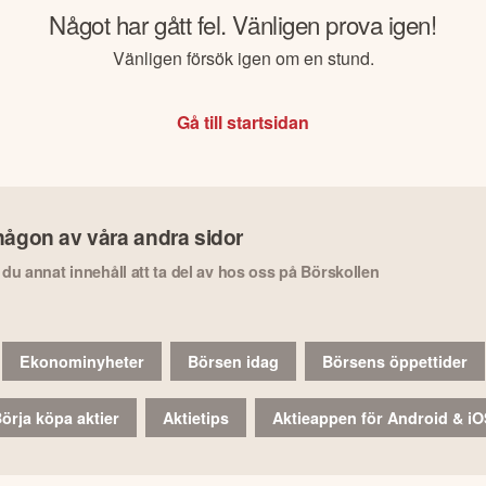
Något har gått fel. Vänligen prova igen!
Vänligen försök igen om en stund.
Gå till startsidan
någon av våra andra sidor
r du annat innehåll att ta del av hos oss på Börskollen
Ekonominyheter
Börsen idag
Börsens öppettider
örja köpa aktier
Aktietips
Aktieappen för Android & i