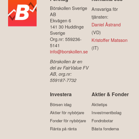
Börskollen Sverige
Ansvariga för
AB
tjänsten:
Ekvägen 6
Daniel Åstrand
141 30 Huddinge
(VD)
Sverige
Org.nr: 559236-
Kristoffer Matsson
5141
(IT)
info@borskollen.se
Börskollen är en
del av FairValue FV
AB, org.nr:
559187-7732
Investera
Aktier & Fonder
Börsen idag
Aktietips
Aktier för nybörjare
Investmentbolag
Fonder för nybörjare
Fondrobotar
Ränta på ränta
Bästa fonderna