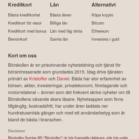
Kreditkort
Lån
Alternativt
Bästa kreditkortet
Bästa lånen
Köpa krypto
Kreditkort för resor
Billiga lån
Bitcoin
Kreditkort med bonus
Lån med låg ränta
Ethereum
Bensinkort
Samla lån
Investera i guld
Kort om oss
Börskollen är en prisvinnande nyhetstidning och tjänst för
börsintresserade som grundades 2015. Idag drivs tjänsten
primärt av
Kristoffer
och
Daniel
. Båda har stor erfarenhet av
börsen, aktier, investeringar, privatekonomi, företagande och
motorrelaterat – ämnen som det frekvent skrivs nyheter om till
Börskollens växande skara läsare. Nyhetsappen som finns
tillgänglig, kostnadsfritt, har under åren laddats ner
hundratusentals gånger och med ett användarbetyg som är
bland de bästa i branschen.
Disclaimer
Börskollen Sverige AB ("Börskollen") är inte finansiella rådgivare, står inte under