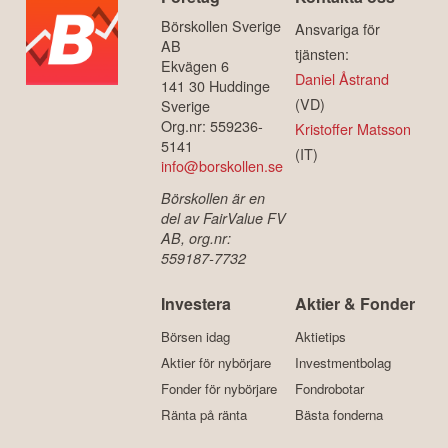
Börskollen Sverige
Ansvariga för
AB
tjänsten:
Ekvägen 6
Daniel Åstrand
141 30 Huddinge
(VD)
Sverige
Org.nr: 559236-
Kristoffer Matsson
5141
(IT)
info@borskollen.se
Börskollen är en
del av FairValue FV
AB, org.nr:
559187-7732
Investera
Aktier & Fonder
Börsen idag
Aktietips
Aktier för nybörjare
Investmentbolag
Fonder för nybörjare
Fondrobotar
Ränta på ränta
Bästa fonderna