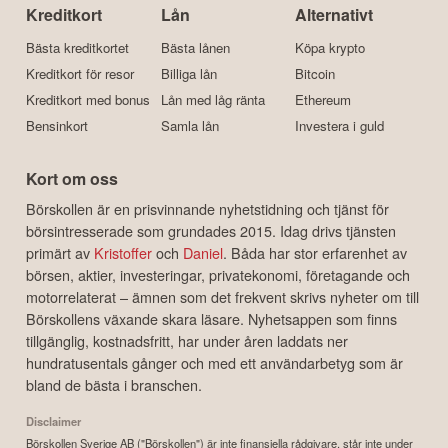
Kreditkort
Lån
Alternativt
Bästa kreditkortet
Bästa lånen
Köpa krypto
Kreditkort för resor
Billiga lån
Bitcoin
Kreditkort med bonus
Lån med låg ränta
Ethereum
Bensinkort
Samla lån
Investera i guld
Kort om oss
Börskollen är en prisvinnande nyhetstidning och tjänst för
börsintresserade som grundades 2015. Idag drivs tjänsten
primärt av
Kristoffer
och
Daniel
. Båda har stor erfarenhet av
börsen, aktier, investeringar, privatekonomi, företagande och
motorrelaterat – ämnen som det frekvent skrivs nyheter om till
Börskollens växande skara läsare. Nyhetsappen som finns
tillgänglig, kostnadsfritt, har under åren laddats ner
hundratusentals gånger och med ett användarbetyg som är
bland de bästa i branschen.
Disclaimer
Börskollen Sverige AB ("Börskollen") är inte finansiella rådgivare, står inte under