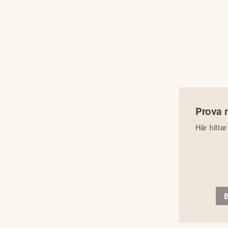
Prova 
Här hitta
B