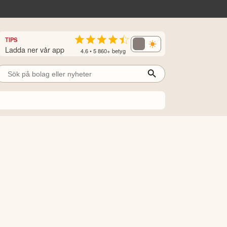
TIPS
Ladda ner vår app
4.6 • 5 860+ betyg