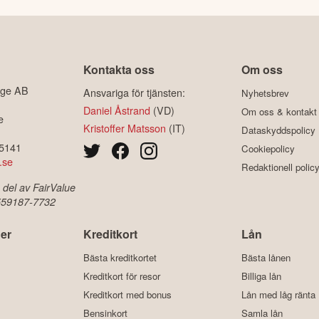
Kontakta oss
Om oss
ige AB
Ansvariga för tjänsten:
Nyhetsbrev
Daniel Åstrand
(VD)
Om oss & kontakt
e
Kristoffer Matsson
(IT)
Dataskyddspolicy
-5141
Cookiepolicy
.se
Redaktionell polic
 del av FairValue
 559187-7732
er
Kreditkort
Lån
Bästa kreditkortet
Bästa lånen
Kreditkort för resor
Billiga lån
Kreditkort med bonus
Lån med låg ränta
Bensinkort
Samla lån