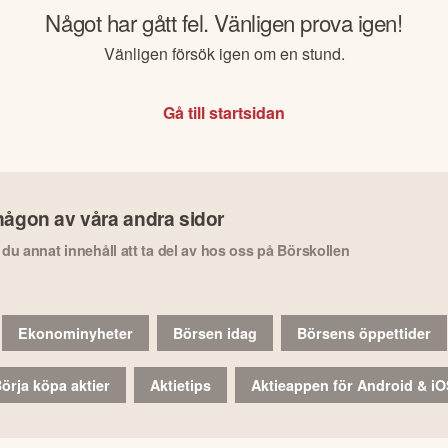
Något har gått fel. Vänligen prova igen!
Vänligen försök igen om en stund.
Gå till startsidan
någon av våra andra sidor
r du annat innehåll att ta del av hos oss på Börskollen
Ekonominyheter
Börsen idag
Börsens öppettider
örja köpa aktier
Aktietips
Aktieappen för Android & i