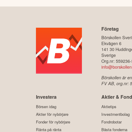
Företag
Börskollen Sver
Ekvägen 6
141 30 Hudding
Sverige
Org.nr: 559236
info@borskollen
Börskollen är en
FV AB, org.nr:
Investera
Aktier & Fond
Börsen idag
Aktietips
Aktier för nybörjare
Investmentbolag
Fonder för nybörjare
Fondrobotar
Ränta på ränta
Bästa fonderna