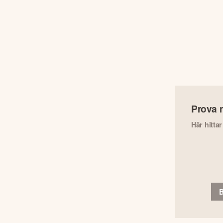
Prova 
Här hitta
B