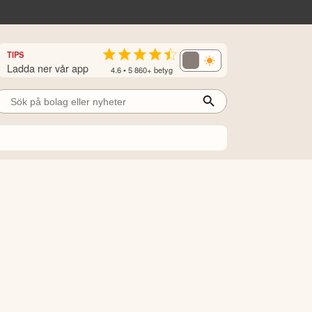
TIPS
Ladda ner vår app
4.6 • 5 860+ betyg