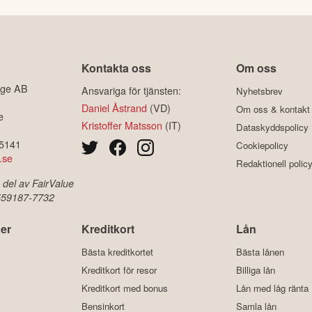
Kontakta oss
Om oss
ige AB
Ansvariga för tjänsten:
Nyhetsbrev
Daniel Åstrand
(VD)
Om oss & kontakt
e
Kristoffer Matsson
(IT)
Dataskyddspolicy
-5141
Cookiepolicy
.se
Redaktionell polic
 del av FairValue
 559187-7732
er
Kreditkort
Lån
Bästa kreditkortet
Bästa lånen
Kreditkort för resor
Billiga lån
Kreditkort med bonus
Lån med låg ränta
Bensinkort
Samla lån