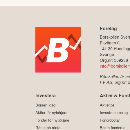
Företag
Börskollen Sver
Ekvägen 6
141 30 Hudding
Sverige
Org.nr: 559236
info@borskollen
Börskollen är en
FV AB, org.nr:
Investera
Aktier & Fond
Börsen idag
Aktietips
Aktier för nybörjare
Investmentbolag
Fonder för nybörjare
Fondrobotar
Ränta på ränta
Bästa fonderna