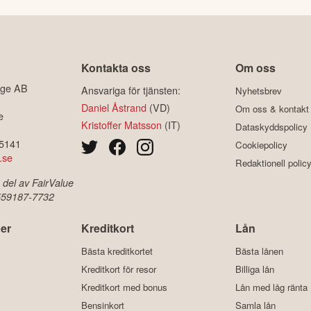
Kontakta oss
Om oss
ige AB
Ansvariga för tjänsten:
Nyhetsbrev
Daniel Åstrand
(VD)
Om oss & kontakt
e
Kristoffer Matsson
(IT)
Dataskyddspolicy
-5141
Cookiepolicy
.se
Redaktionell polic
 del av FairValue
 559187-7732
er
Kreditkort
Lån
Bästa kreditkortet
Bästa lånen
Kreditkort för resor
Billiga lån
Kreditkort med bonus
Lån med låg ränta
Bensinkort
Samla lån