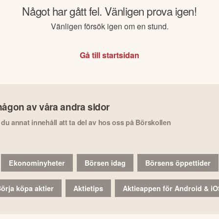
Något har gått fel. Vänligen prova igen!
Vänligen försök igen om en stund.
Gå till startsidan
någon av våra andra sidor
r du annat innehåll att ta del av hos oss på Börskollen
Ekonominyheter
Börsen idag
Börsens öppettider
örja köpa aktier
Aktietips
Aktieappen för Android & i