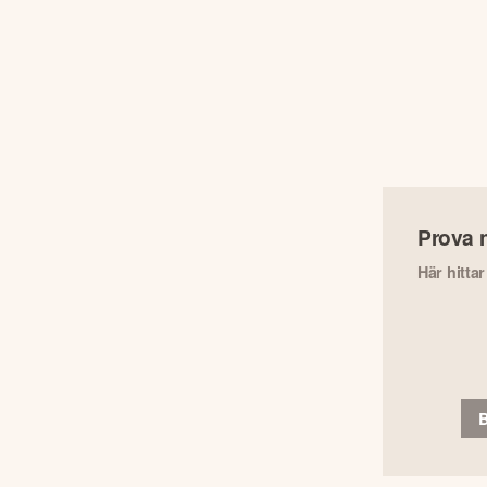
Prova 
Här hitta
B