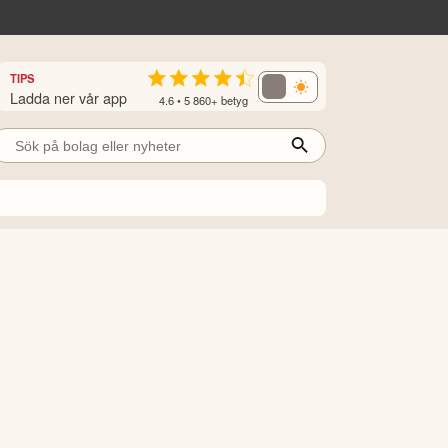
TIPS
Ladda ner vår app
4.6 • 5 860+ betyg