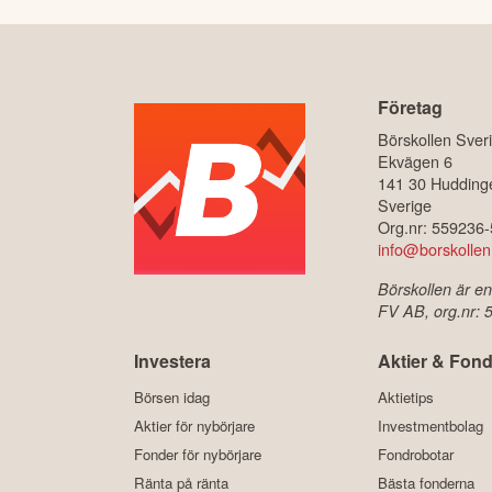
Företag
Börskollen Sver
Ekvägen 6
141 30 Hudding
Sverige
Org.nr: 559236
info@borskollen
Börskollen är en
FV AB, org.nr:
Investera
Aktier & Fond
Börsen idag
Aktietips
Aktier för nybörjare
Investmentbolag
Fonder för nybörjare
Fondrobotar
Ränta på ränta
Bästa fonderna