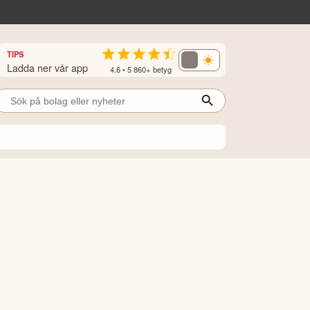
TIPS
Ladda ner vår app
4.6 • 5 860+ betyg