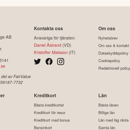
Kontakta oss
Om oss
ige AB
Ansvariga för tjänsten:
Nyhetsbrev
Daniel Åstrand
(VD)
Om oss & kontakt
e
Kristoffer Matsson
(IT)
Dataskyddspolicy
-5141
Cookiepolicy
.se
Redaktionell polic
 del av FairValue
 559187-7732
er
Kreditkort
Lån
Bästa kreditkortet
Bästa lånen
Kreditkort för resor
Billiga lån
Kreditkort med bonus
Lån med låg ränta
Bensinkort
Samla lån