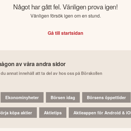
Något har gått fel. Vänligen prova igen!
Vänligen försök igen om en stund.
Gå till startsidan
någon av våra andra sidor
r du annat innehåll att ta del av hos oss på Börskollen
Ekonominyheter
Börsen idag
Börsens öppettider
örja köpa aktier
Aktietips
Aktieappen för Android & i