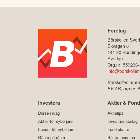
Företag
Börskollen Sver
Ekvägen 6
141 30 Hudding
Sverige
Org.nr: 559236
info@borskollen
Börskollen är en
FV AB, org.nr:
Investera
Aktier & Fond
Börsen idag
Aktietips
Aktier för nybörjare
Investmentbolag
Fonder för nybörjare
Fondrobotar
Ränta på ränta
Bästa fonderna