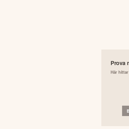
Prova 
Här hitta
B