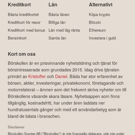
Kreditkort
Lån
Alternativt
Bästa kreditkortet
Bästa lånen
Köpa krypto
Kreditkort för resor
Billiga lån
Bitcoin
Kreditkort med bonus
Lån med låg ränta
Ethereum
Bensinkort
Samla lån
Investera i guld
Kort om oss
Börskollen är en prisvinnande nyhetstidning och tjänst för
börsintresserade som grundades 2015. Idag drivs tjänsten
primärt av
Kristoffer
och
Daniel
. Båda har stor erfarenhet av
börsen, aktier, investeringar, privatekonomi, företagande och
motorrelaterat – ämnen som det frekvent skrivs nyheter om till
Börskollens växande skara läsare. Nyhetsappen som finns
tillgänglig, kostnadsfritt, har under åren laddats ner
hundratusentals gånger och med ett användarbetyg som är
bland de bästa i branschen.
Disclaimer
Börskollen Sverige AB ("Börskollen") är inte finansiella rådgivare, står inte under