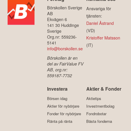
Börskollen Sverige
Ansvariga för
AB
tjänsten:
Ekvägen 6
Daniel Åstrand
141 30 Huddinge
(VD)
Sverige
Org.nr: 559236-
Kristoffer Matsson
5141
(IT)
info@borskollen.se
Börskollen är en
del av FairValue FV
AB, org.nr:
559187-7732
Investera
Aktier & Fonder
Börsen idag
Aktietips
Aktier för nybörjare
Investmentbolag
Fonder för nybörjare
Fondrobotar
Ränta på ränta
Bästa fonderna