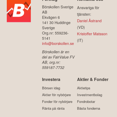
Börskollen Sverige
Ansvariga för
AB
tjänsten:
Ekvägen 6
Daniel Åstrand
141 30 Huddinge
(VD)
Sverige
Org.nr: 559236-
Kristoffer Matsson
5141
(IT)
info@borskollen.se
Börskollen är en
del av FairValue FV
AB, org.nr:
559187-7732
Investera
Aktier & Fonder
Börsen idag
Aktietips
Aktier för nybörjare
Investmentbolag
Fonder för nybörjare
Fondrobotar
Ränta på ränta
Bästa fonderna