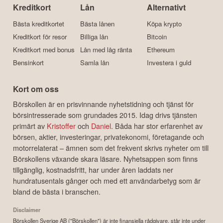
Kreditkort
Lån
Alternativt
Bästa kreditkortet
Bästa lånen
Köpa krypto
Kreditkort för resor
Billiga lån
Bitcoin
Kreditkort med bonus
Lån med låg ränta
Ethereum
Bensinkort
Samla lån
Investera i guld
Kort om oss
Börskollen är en prisvinnande nyhetstidning och tjänst för
börsintresserade som grundades 2015. Idag drivs tjänsten
primärt av
Kristoffer
och
Daniel
. Båda har stor erfarenhet av
börsen, aktier, investeringar, privatekonomi, företagande och
motorrelaterat – ämnen som det frekvent skrivs nyheter om till
Börskollens växande skara läsare. Nyhetsappen som finns
tillgänglig, kostnadsfritt, har under åren laddats ner
hundratusentals gånger och med ett användarbetyg som är
bland de bästa i branschen.
Disclaimer
Börskollen Sverige AB ("Börskollen") är inte finansiella rådgivare, står inte under