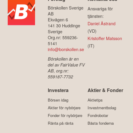
Börskollen Sverige
Ansvariga för
AB
tjänsten:
Ekvägen 6
Daniel Åstrand
141 30 Huddinge
(VD)
Sverige
Org.nr: 559236-
Kristoffer Matsson
5141
(IT)
info@borskollen.se
Börskollen är en
del av FairValue FV
AB, org.nr:
559187-7732
Investera
Aktier & Fonder
Börsen idag
Aktietips
Aktier för nybörjare
Investmentbolag
Fonder för nybörjare
Fondrobotar
Ränta på ränta
Bästa fonderna