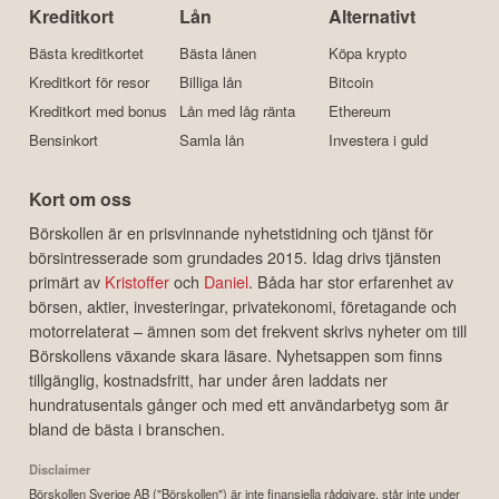
Kreditkort
Lån
Alternativt
Bästa kreditkortet
Bästa lånen
Köpa krypto
Kreditkort för resor
Billiga lån
Bitcoin
Kreditkort med bonus
Lån med låg ränta
Ethereum
Bensinkort
Samla lån
Investera i guld
Kort om oss
Börskollen är en prisvinnande nyhetstidning och tjänst för
börsintresserade som grundades 2015. Idag drivs tjänsten
primärt av
Kristoffer
och
Daniel
. Båda har stor erfarenhet av
börsen, aktier, investeringar, privatekonomi, företagande och
motorrelaterat – ämnen som det frekvent skrivs nyheter om till
Börskollens växande skara läsare. Nyhetsappen som finns
tillgänglig, kostnadsfritt, har under åren laddats ner
hundratusentals gånger och med ett användarbetyg som är
bland de bästa i branschen.
Disclaimer
Börskollen Sverige AB ("Börskollen") är inte finansiella rådgivare, står inte under