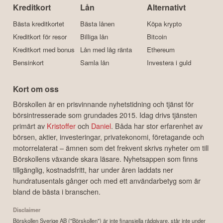
Kreditkort
Lån
Alternativt
Bästa kreditkortet
Bästa lånen
Köpa krypto
Kreditkort för resor
Billiga lån
Bitcoin
Kreditkort med bonus
Lån med låg ränta
Ethereum
Bensinkort
Samla lån
Investera i guld
Kort om oss
Börskollen är en prisvinnande nyhetstidning och tjänst för
börsintresserade som grundades 2015. Idag drivs tjänsten
primärt av
Kristoffer
och
Daniel
. Båda har stor erfarenhet av
börsen, aktier, investeringar, privatekonomi, företagande och
motorrelaterat – ämnen som det frekvent skrivs nyheter om till
Börskollens växande skara läsare. Nyhetsappen som finns
tillgänglig, kostnadsfritt, har under åren laddats ner
hundratusentals gånger och med ett användarbetyg som är
bland de bästa i branschen.
Disclaimer
Börskollen Sverige AB ("Börskollen") är inte finansiella rådgivare, står inte under