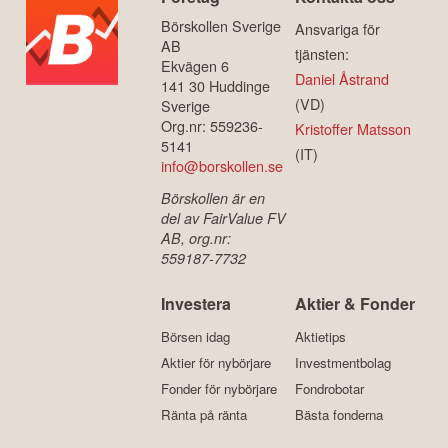
Börskollen Sverige
Ansvariga för
AB
tjänsten:
Ekvägen 6
Daniel Åstrand
141 30 Huddinge
(VD)
Sverige
Org.nr: 559236-
Kristoffer Matsson
5141
(IT)
info@borskollen.se
Börskollen är en
del av FairValue FV
AB, org.nr:
559187-7732
Investera
Aktier & Fonder
Börsen idag
Aktietips
Aktier för nybörjare
Investmentbolag
Fonder för nybörjare
Fondrobotar
Ränta på ränta
Bästa fonderna