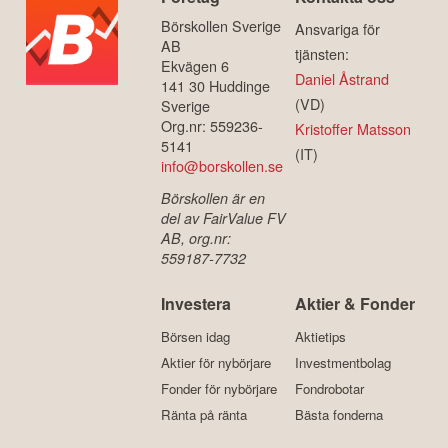
Börskollen Sverige
Ansvariga för
AB
tjänsten:
Ekvägen 6
Daniel Åstrand
141 30 Huddinge
(VD)
Sverige
Org.nr: 559236-
Kristoffer Matsson
5141
(IT)
info@borskollen.se
Börskollen är en
del av FairValue FV
AB, org.nr:
559187-7732
Investera
Aktier & Fonder
Börsen idag
Aktietips
Aktier för nybörjare
Investmentbolag
Fonder för nybörjare
Fondrobotar
Ränta på ränta
Bästa fonderna