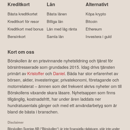
Kreditkort
Lån
Alternativt
Bästa kreditkortet
Bästa lånen
Köpa krypto
Kreditkort för resor
Billiga lån
Bitcoin
Kreditkort med bonus
Lån med låg ränta
Ethereum
Bensinkort
Samla lån
Investera i guld
Kort om oss
Börskollen är en prisvinnande nyhetstidning och tjänst för
börsintresserade som grundades 2015. Idag drivs tjänsten
primärt av
Kristoffer
och
Daniel
. Båda har stor erfarenhet av
börsen, aktier, investeringar, privatekonomi, företagande och
motorrelaterat – ämnen som det frekvent skrivs nyheter om till
Börskollens växande skara läsare. Nyhetsappen som finns
tillgänglig, kostnadsfritt, har under åren laddats ner
hundratusentals gånger och med ett användarbetyg som är
bland de bästa i branschen.
Disclaimer
Börskollen Sverige AB ("Börskollen") är inte finansiella rådgivare, står inte under