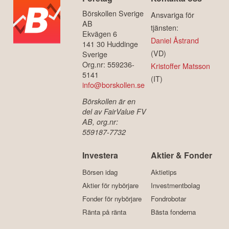
Börskollen Sverige
Ansvariga för
AB
tjänsten:
Ekvägen 6
Daniel Åstrand
141 30 Huddinge
(VD)
Sverige
Org.nr: 559236-
Kristoffer Matsson
5141
(IT)
info@borskollen.se
Börskollen är en
del av FairValue FV
AB, org.nr:
559187-7732
Investera
Aktier & Fonder
Börsen idag
Aktietips
Aktier för nybörjare
Investmentbolag
Fonder för nybörjare
Fondrobotar
Ränta på ränta
Bästa fonderna