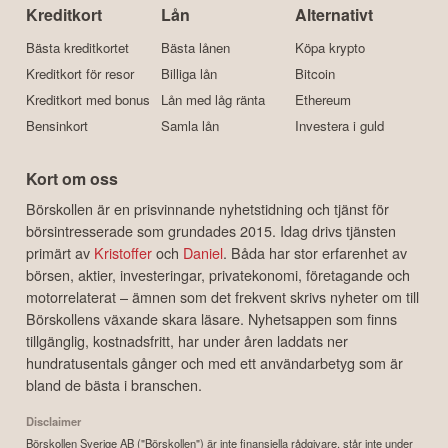
Kreditkort
Lån
Alternativt
Bästa kreditkortet
Bästa lånen
Köpa krypto
Kreditkort för resor
Billiga lån
Bitcoin
Kreditkort med bonus
Lån med låg ränta
Ethereum
Bensinkort
Samla lån
Investera i guld
Kort om oss
Börskollen är en prisvinnande nyhetstidning och tjänst för
börsintresserade som grundades 2015. Idag drivs tjänsten
primärt av
Kristoffer
och
Daniel
. Båda har stor erfarenhet av
börsen, aktier, investeringar, privatekonomi, företagande och
motorrelaterat – ämnen som det frekvent skrivs nyheter om till
Börskollens växande skara läsare. Nyhetsappen som finns
tillgänglig, kostnadsfritt, har under åren laddats ner
hundratusentals gånger och med ett användarbetyg som är
bland de bästa i branschen.
Disclaimer
Börskollen Sverige AB ("Börskollen") är inte finansiella rådgivare, står inte under