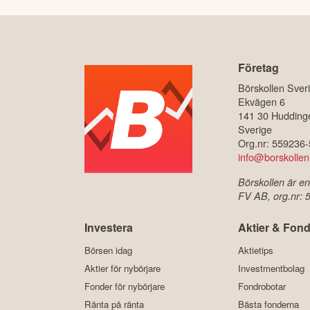
Företag
Börskollen Sver
Ekvägen 6
141 30 Hudding
Sverige
Org.nr: 559236
info@borskollen
Börskollen är en
FV AB, org.nr:
Investera
Aktier & Fond
Börsen idag
Aktietips
Aktier för nybörjare
Investmentbolag
Fonder för nybörjare
Fondrobotar
Ränta på ränta
Bästa fonderna