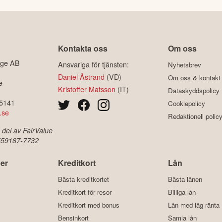
Kontakta oss
Om oss
ige AB
Ansvariga för tjänsten:
Nyhetsbrev
Daniel Åstrand
(VD)
Om oss & kontakt
e
Kristoffer Matsson
(IT)
Dataskyddspolicy
-5141
Cookiepolicy
.se
Redaktionell polic
 del av FairValue
 559187-7732
er
Kreditkort
Lån
Bästa kreditkortet
Bästa lånen
Kreditkort för resor
Billiga lån
Kreditkort med bonus
Lån med låg ränta
Bensinkort
Samla lån