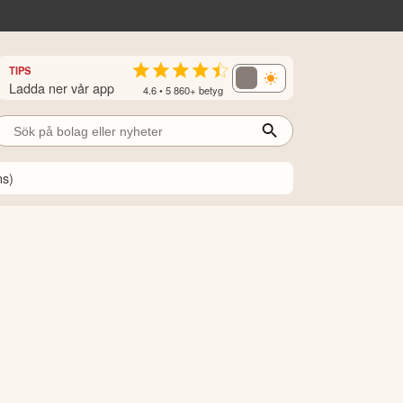
TIPS
Ladda ner vår app
4.6 • 5 860+ betyg
ns)