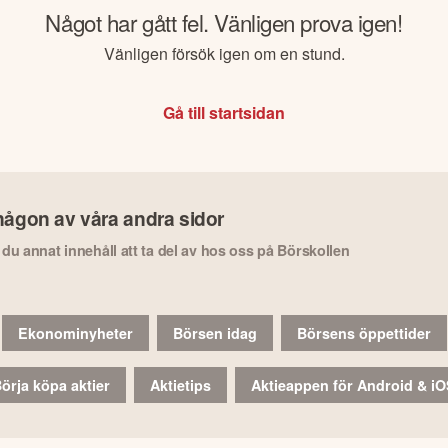
Något har gått fel. Vänligen prova igen!
Vänligen försök igen om en stund.
Gå till startsidan
någon av våra andra sidor
r du annat innehåll att ta del av hos oss på Börskollen
Ekonominyheter
Börsen idag
Börsens öppettider
örja köpa aktier
Aktietips
Aktieappen för Android & i