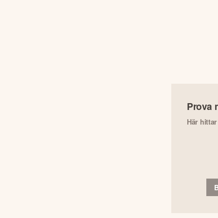
Prova 
Här hitta
B