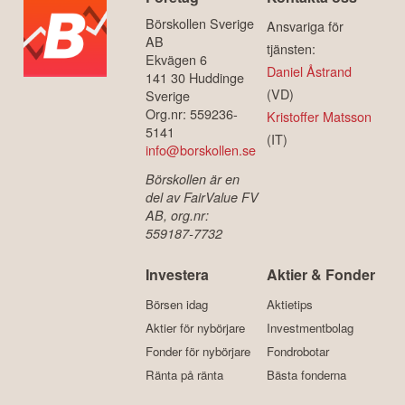
Börskollen Sverige
Ansvariga för
AB
tjänsten:
Ekvägen 6
Daniel Åstrand
141 30 Huddinge
(VD)
Sverige
Org.nr: 559236-
Kristoffer Matsson
5141
(IT)
info@borskollen.se
Börskollen är en
del av FairValue FV
AB, org.nr:
559187-7732
Investera
Aktier & Fonder
Börsen idag
Aktietips
Aktier för nybörjare
Investmentbolag
Fonder för nybörjare
Fondrobotar
Ränta på ränta
Bästa fonderna