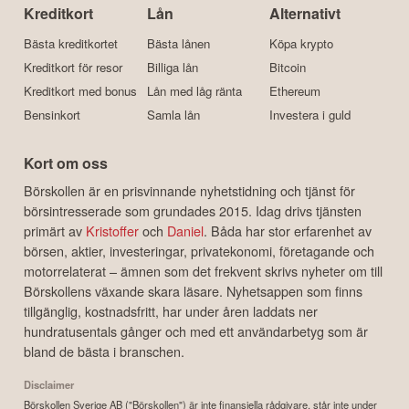
Kreditkort
Lån
Alternativt
Bästa kreditkortet
Bästa lånen
Köpa krypto
Kreditkort för resor
Billiga lån
Bitcoin
Kreditkort med bonus
Lån med låg ränta
Ethereum
Bensinkort
Samla lån
Investera i guld
Kort om oss
Börskollen är en prisvinnande nyhetstidning och tjänst för
börsintresserade som grundades 2015. Idag drivs tjänsten
primärt av
Kristoffer
och
Daniel
. Båda har stor erfarenhet av
börsen, aktier, investeringar, privatekonomi, företagande och
motorrelaterat – ämnen som det frekvent skrivs nyheter om till
Börskollens växande skara läsare. Nyhetsappen som finns
tillgänglig, kostnadsfritt, har under åren laddats ner
hundratusentals gånger och med ett användarbetyg som är
bland de bästa i branschen.
Disclaimer
Börskollen Sverige AB ("Börskollen") är inte finansiella rådgivare, står inte under